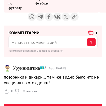
по
футболу
футболу
КОММЕНТАРИИ
1
Комментарии проходят модерацию редакцией
Уруинимгина
3 года назад
позорники и дикари... там же видно было что не
специально это сделал!
0
Ответить