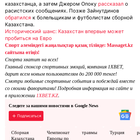
казахстанца, а затем Джером Опоку
рассказал
о
расистских сообщениях. Позже Зайнутдинов
обратился
к болельщикам и футболистам сборной
Казахстана.
Исторический шанс: Казахстан впервые может
пробиться на Евро
Спорт әлеміндегі жаңалықтар қазақ тілінде: Massaget.kz
сайтына өтіңіз!
Спорта хватит на всех!
Главный спонсор спортивных эмоций, компания 1XBET,
дарит всем новым пользователям до 200 000 тенге!
Смотри любимые спортивные события и побеждай вместе
со своими фаворитами! Подробная информация на сайте и
в приложении
1XBET.KZ
.
Следите за нашими новостями в Google News
Подписаться
Сборная
Чемпионат
травмы
Турция
р
Казахстана
Европы по