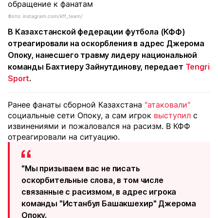
Фото: instagram.com/kff_team/
В Казахстанской федерации футбола (КФФ)
отреагировали на оскорбления в адрес Джерома
Опоку, нанесшего травму лидеру национальной
команды Бахтиеру Зайнутдинову, передает
Tengri
Sport
.
Ранее фанаты сборной Казахстана
"атаковали"
социальные сети Опоку, а сам игрок
выступил
с
извинениями и пожаловался на расизм. В КФФ
отреагировали на ситуацию.
"Мы призываем вас не писать
оскорбительные слова, в том числе
связанные с расизмом, в адрес игрока
команды "Истанбул Башакшехир" Джерома
Опоку.