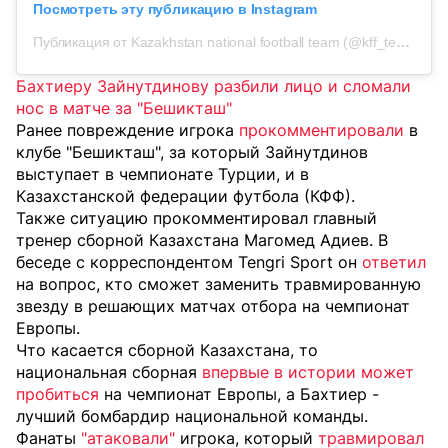
Посмотреть эту публикацию в Instagram
Публикация от Kazakhstan national football team (@kff_team)
Бахтиеру Зайнутдинову разбили лицо и сломали
нос в матче за "Бешикташ"
Ранее повреждение игрока
прокомментировали
в
клубе "Бешикташ", за который Зайнутдинов
выступает в чемпионате Турции, и в
Казахстанской федерации футбола (КФФ).
Также ситуацию прокомментировал главный
тренер сборной Казахстана Магомед Адиев. В
беседе с корреспондентом Tengri Sport он
ответил
на вопрос, кто сможет заменить травмированную
звезду в решающих матчах отбора на чемпионат
Европы.
Что касается сборной Казахстана, то
национальная сборная
впервые в истории может
пробиться
на чемпионат Европы, а Бахтиер -
лучший бомбардир национальной команды.
Фанаты
"атаковали"
игрока, который
травмировал