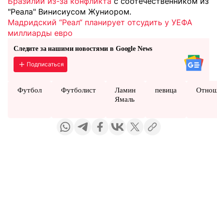
Бразилии из-за конфликта
с соотечественником из
"Реала" Винисиусом Жуниором.
Мадридский “Реал“ планирует отсудить у УЕФА
миллиарды евро
Следите за нашими новостями в Google News
Подписаться
Футбол
Футболист
Ламин
певица
Отнош
Ямаль