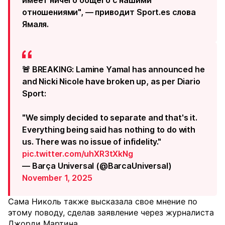
имеет ничего общего с нашими
отношениями", — приводит Sport.es слова
Ямаля.
🚨 BREAKING: Lamine Yamal has announced he
and Nicki Nicole have broken up, as per Diario
Sport:
"We simply decided to separate and that's it.
Everything being said has nothing to do with
us. There was no issue of infidelity."
pic.twitter.com/uhXR3tXkNg
— Barça Universal (@BarcaUniversal)
November 1, 2025
Сама Николь также высказала свое мнение по
этому поводу, сделав заявление через журналиста
Джорди Мартина.