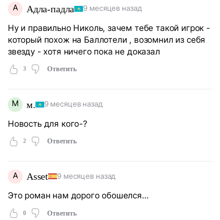
А
Адла-падла
9 месяцев назад
Ну и правильно Николь, зачем тебе такой игрок -
который похож на Баллотели , возомнил из себя
звезду - хотя ничего пока не доказал
3
Ответить
М
м.
9 месяцев назад
Новость для кого-?
2
Ответить
A
Asset
9 месяцев назад
Это роман нам дорого обошелся…
0
Ответить