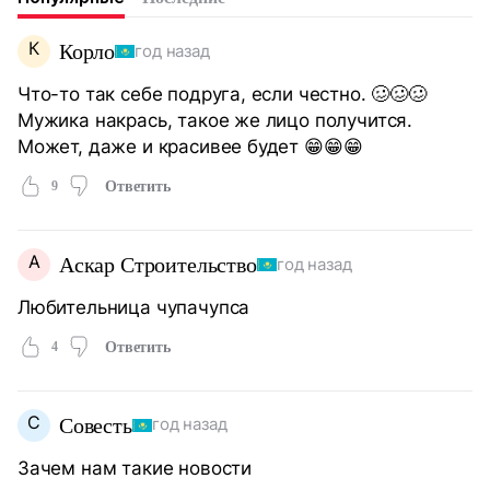
К
Корло
год назад
Что-то так себе подруга, если честно. 🥴🥴🥴
Мужика накрась, такое же лицо получится.
Может, даже и красивее будет 😁😁😁
9
Ответить
А
Аскар Строительство
год назад
Любительница чупачупса
4
Ответить
С
Совесть
год назад
Зачем нам такие новости