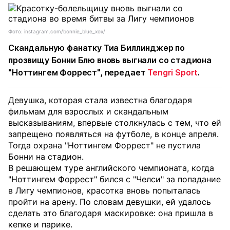
Фото: instagram.com/bonnie_blue_xox/
Скандальную фанатку Тиа Биллинджер по
прозвищу Бонни Блю вновь выгнали со стадиона
"Ноттингем Форрест", передает
Tengri Sport
.
Девушка, которая стала известна благодаря
фильмам для взрослых и скандальным
высказываниям, впервые столкнулась с тем, что ей
запрещено появляться на футболе, в конце апреля.
Тогда охрана "Ноттингем Форрест" не пустила
Бонни на стадион.
В решающем туре английского чемпионата, когда
"Ноттингем Форрест" бился с "Челси" за попадание
в Лигу чемпионов, красотка вновь попыталась
пройти на арену. По словам девушки, ей удалось
сделать это благодаря маскировке: она пришла в
кепке и парике.