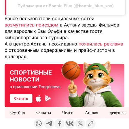
Публикация от Bonnie Blue (@bonnie_blue_xox)
Ранее пользователи социальных сетей
возмутились приездом
в Астану звезды фильмов
для взрослых Евы Эльфи в качестве гостя
киберспортивного турнира.
А в центре Астаны неожиданно
появилась реклама
с откровенным содержанием и прайс-листом в
долларах.
Футбол
Фанаты
Челси
Англия
девушка