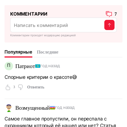
КОММЕНТАРИИ
7
Комментарии проходят модерацию редакцией
Популярные
Последние
П
Патриот
год назад
Спорные критерии о красоте😅
3
Ответить
Возмущенный
год назад
Самое главное пропустили, он переспала с
охранником который её нашел или нет? Статья