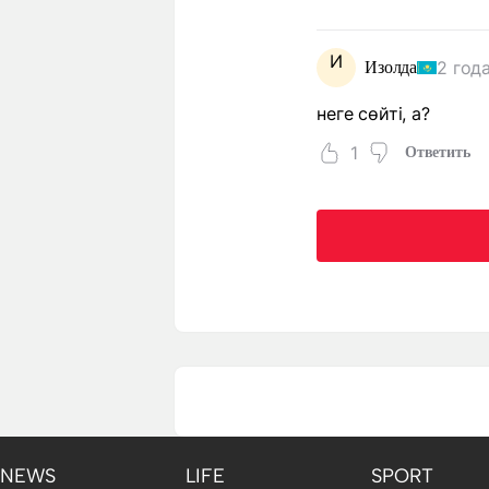
И
2 год
Изолда
неге сөйті, а?
1
Ответить
NEWS
LIFE
SPORT