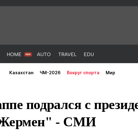
HOME
AUTO
TRAVEL
EDU
Казахстан
ЧМ-2026
Вокруг спорта
Мир
ппе подрался с презид
Жермен" - СМИ
PORT
HEALTH
HOME
AUTO
Новости
порт
Новости
Новости