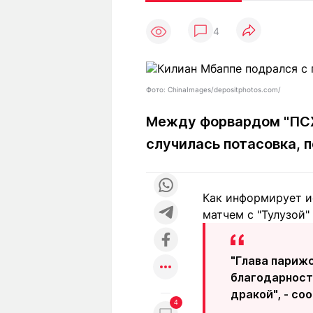
Статьи
Выгодно
В
4
Погода
Полезно
Т
Спецпроекты
Любопытно
Л
ч
Рейтинги
Гороскопы
Фото: ChinaImages/depositphotos.com/
Рецепты
Между форвардом "ПСЖ
случилась потасовка, 
О проекте
Как информирует и
матчем с "Тулузой" 
Редакция
Ре
+7 (777) 001 44 99
"Глава париж
благодарност
дракой", -
соо
4