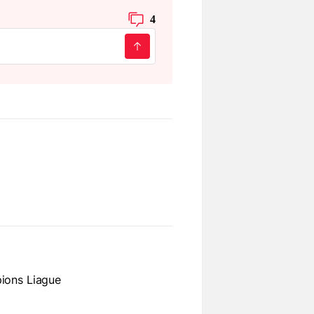
4
ions Liague