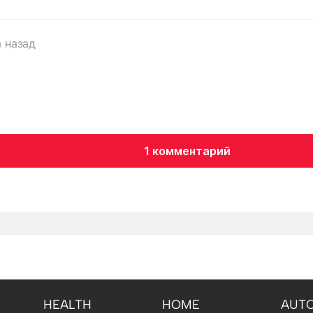
а назад
1 комментарий
HEALTH
HOME
AUT