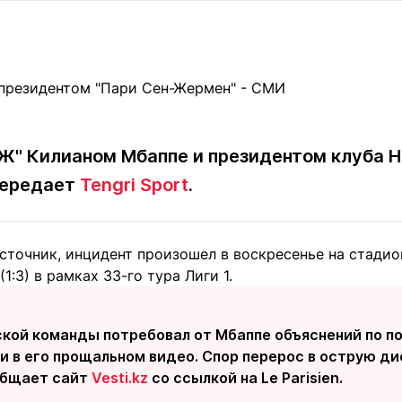
Статьи
округ спорта
Статьи
Полезное
ренды
Блоги
ига
Обзоры
емпионов
Спецпроек
" Килианом Мбаппе и президентом клуба 
передает
Tengri Sport
.
Контакты редакции
Вакансии
Реклама
Пресс-центр
сточник, инцидент произошел в воскресенье на стадио
(1:3) в рамках 33-го тура Лиги 1.
клама
+7 (700) 3 888 188
ской команды потребовал от Мбаппе объяснений по п
и в его прощальном видео. Спор перерос в острую ди
бщает сайт
Vesti.kz
со ссылкой на Le Parisien.