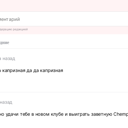
дерацию редакцией
дние
а назад
а капризная да да капризная
 назад
но удачи тебе в новом клубе и выиграть заветную Chemp