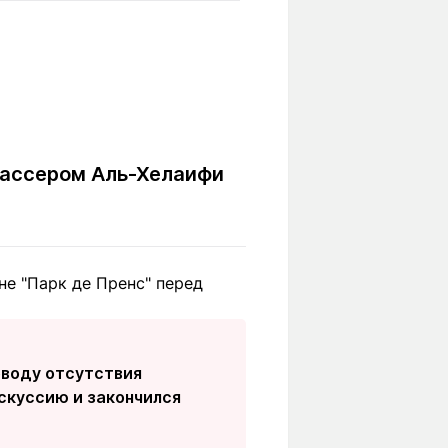
Вокруг света
Образование
Путевые
Учебные
заметки
заведения
Маршруты
ты
Заилийского
Алатау
Нассером Аль-Хелаифи
Светлая тема
не "Парк де Пренс" перед
Мы в социальных сетях
оводу отсутствия
скуссию и закончился