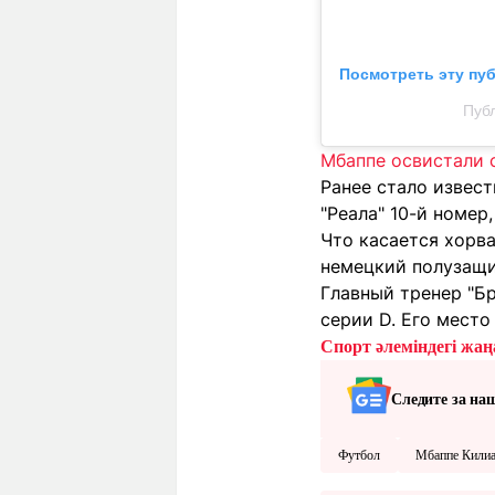
Посмотреть эту пу
Публ
Мбаппе освистали 
Ранее стало извес
"Реала" 10-й номер
Что касается хорва
немецкий полузащ
Главный тренер "Б
серии D. Его место
Спорт әлеміндегі жаңа
Следите за на
Футбол
Мбаппе Кили