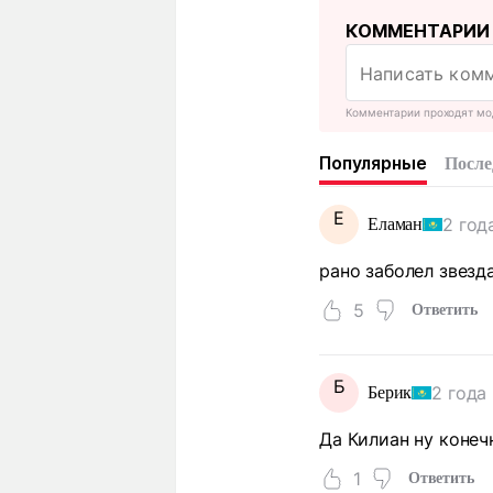
КОММЕНТАРИИ
Комментарии проходят мо
Популярные
После
Е
2 год
Еламан
рано заболел звезд
5
Ответить
Б
2 года
Берик
Да Килиан ну конеч
1
Ответить