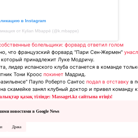
бликацию в Instagram
икация от Kylian Mbappé (@k.mbappe)
собственные болельщики: форвард ответил голом
тно, что французский форвард "Пари Сен-Жермен"
унас
, который принадлежит Луке Модричу.
та, лидер испанского клуба останется в команде тольк
итник Тони Кроос
покинет
Мадрид.
разильенсе" Пауло Роберто Сантос
подал в отставку
в п
 на скамейке занял клубный доктор и привел команду к
лықтар қазақ тілінде: Massaget.kz сайтына өтіңіз!
шими новостями в Google News
ан
Драка