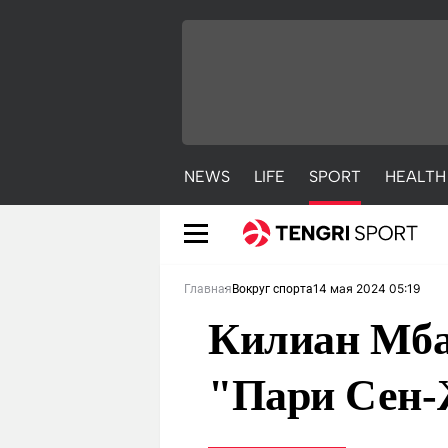
NEWS
LIFE
SPORT
HEALTH
14 мая 2024 05:19
Главная
Вокруг спорта
Килиан Мба
"Пари Сен-
NEWS
LIFE
S
Новости
Красиво
С