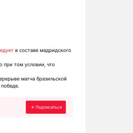
ледует
в составе мадридского
о при том условии, что
ерерыве матча бразильской
 победе.
Подписаться