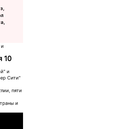
з,
ол
а,
 и
я 10
й" и
тер Сити"
лии, пяти
страны и