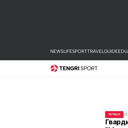
NEWS
LIFE
SPORT
TRAVEL
GUIDE
EDU
25
ФУТБОЛ
Гварди