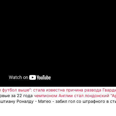
 футбол выше": стала известна причина развода Гвард
рвые за 22 года
чемпионом Англии стал лондонский "А
иштиану Роналду - Матео -
забил гол со штрафного в ст