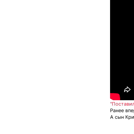
"Поставил
Ранее впе
А сын Кр