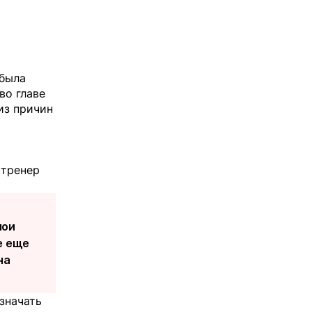
 была
во главе
из причин
 тренер
мои
е еще
на
значать