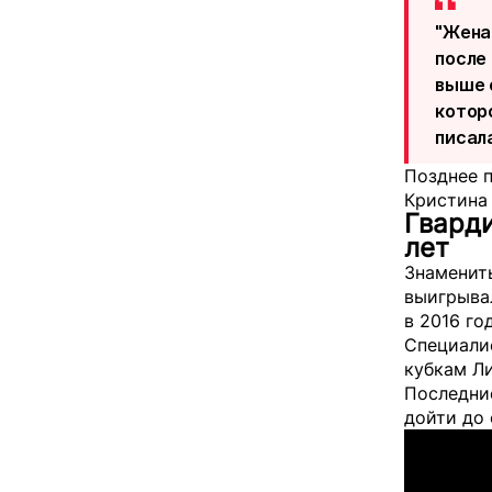
"Жена
после
выше 
котор
писал
Позднее п
Кристина
Гварди
лет
Знамениты
выигрывал
в 2016 год
Специалис
кубкам Ли
Последние
дойти до 