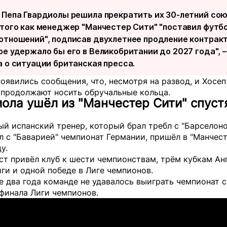
 Пепа Гвардиолы решила прекратить их 30-летний сою
 того как менеджер "Манчестер Сити" "поставил футб
отношений", подписав двухлетнее продление контракт
ое удержало бы его в Великобритании до 2027 года", –
а
о ситуации британская пресса.
оявились сообщения, что, несмотря на развод, и Хосеп
 продолжают носить обручальные кольца.
ола ушёл из "Манчестер Сити" спуст
й испанский тренер, который брал требл с "Барселоно
 с "Баварией" чемпионат Германии, пришёл в "Манчес
у.
т привёл клуб к шести чемпионствам, трём кубкам Анг
ги и одной победе в Лиге чемпионов.
 два года команде не удавалось выиграть чемпионат 
финала Лиги чемпионов.