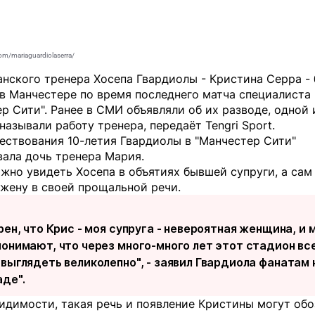
om/mariaguardiolaserra/
нского тренера Хосепа Гвардиолы - Кристина Серра -
в Манчестере по время последнего матча специалиста 
р Сити". Ранее в СМИ объявляли об их разводе, одной 
называли работу тренера, передаёт
Tengri Sport
.
ествования 10-летия Гвардиолы в "Манчестер Сити"
вала дочь тренера Мария.
жно увидеть Хосепа в объятиях бывшей супруги, а сам
жену в своей прощальной речи.
рен, что Крис - моя супруга - невероятная женщина, и 
понимают, что через много-много лет этот стадион вс
 выглядеть великолепно", - заявил Гвардиола фанатам 
аде".
идимости, такая речь и появление Кристины могут обо