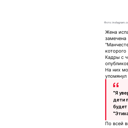
Фото: instagram.c
Жена испа
замечена 
"Манчесте
которого 
Кадры с ч
опублико
На них мо
упомянул 
"Я уве
дети 
будет
"Этих
По всей в