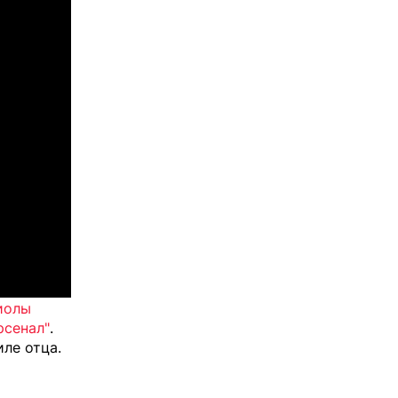
иолы
рсенал"
.
иле отца.