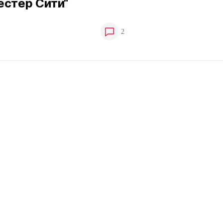
естер Сити“
2