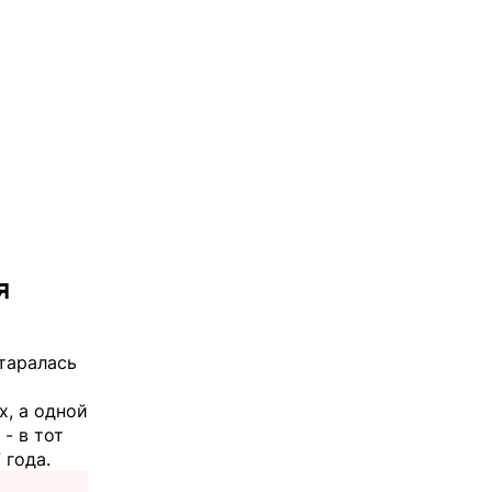
я
старалась
х, а одной
- в тот
 года.