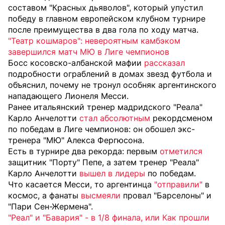
составом "Красных дьяволов", который упустил
победу в главном европейском клубном турнире
после преимущества в два гола по ходу матча.
"Театр кошмаров": невероятным камбэком
завершился матч МЮ в Лиге чемпионов
Босс косовско-албанской мафии
рассказал
подробности ограблений в домах звезд футбола и
объяснил, почему не тронул особняк аргентинского
нападающего Лионеля Месси.
Ранее итальянский тренер мадридского "Реала"
Карло Анчелотти
стал абсолютным
рекордсменом
по победам в Лиге чемпионов: он обошел экс-
тренера "МЮ" Алекса Фергюсона.
Есть в турнире два рекорда: первым
отметился
защитник "Порту" Пепе, а затем тренер "Реала"
Карло Анчелотти
вышел в лидеры
по победам.
Что касается Месси, то аргентинца
"отправили"
в
космос, а фанаты
высмеяли
провал "Барселоны" и
"Пари Сен-Жермена".
"Реал" и "Бавария" - в 1/8 финала, или Как прошли