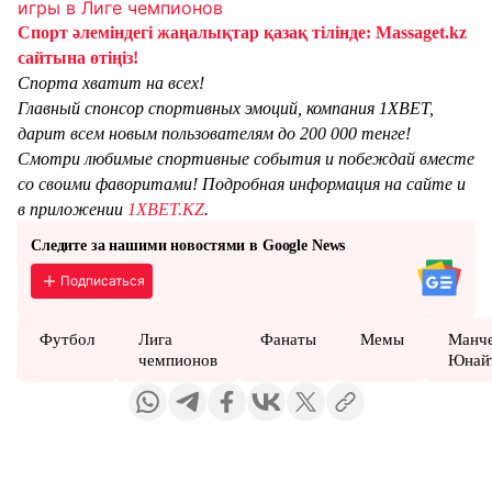
игры в Лиге чемпионов
Спорт әлеміндегі жаңалықтар қазақ тілінде: Massaget.kz
сайтына өтіңіз!
Спорта хватит на всех!
Главный спонсор спортивных эмоций, компания 1XBET,
дарит всем новым пользователям до 200 000 тенге!
Смотри любимые спортивные события и побеждай вместе
со своими фаворитами! Подробная информация на сайте и
в приложении
1XBET.KZ
.
Следите за нашими новостями в Google News
Подписаться
Футбол
Лига
Фанаты
Мемы
Манч
чемпионов
Юнай