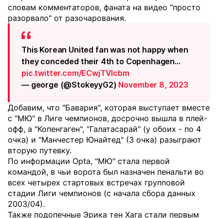
словам комментаторов, фаната на видео "просто
разорвало" от разочарования.
This Korean United fan was not happy when
they conceded their 4th to Copenhagen…
pic.twitter.com/ECwjTVIcbm
— george (@StokeyyG2)
November 8, 2023
Добавим, что "Бавария", которая выступает вместе
с "МЮ" в Лиге чемпионов, досрочно вышла в плей-
офф, а "Копенгаген", "Галатасарай" (у обоих - по 4
очка) и "Манчестер Юнайтед" (3 очка) разыграют
вторую путевку.
По информации Opta, "МЮ" стала первой
командой, в чьи ворота был назначен пенальти во
всех четырех стартовых встречах групповой
стадии Лиги чемпионов (с начала сбора данных
2003/04).
Также подопечные Эрика тен Хага стали первым