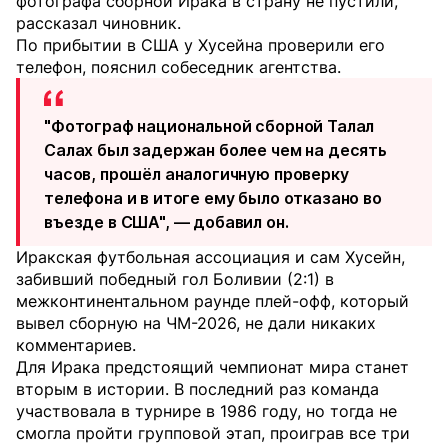
фотографа сборной Ирака в страну не пустили,
рассказал чиновник.
По прибытии в США у Хусейна проверили его
телефон, пояснил собеседник агентства.
"Фотограф национальной сборной Талал
Салах был задержан более чем на десять
часов, прошёл аналогичную проверку
телефона и в итоге ему было отказано во
въезде в США", — добавил он.
Иракская футбольная ассоциация и сам Хусейн,
забивший победный гол Боливии (2:1) в
межконтинентальном раунде плей-офф, который
вывел сборную на ЧМ-2026, не дали никаких
комментариев.
Для Ирака предстоящий чемпионат мира станет
вторым в истории. В последний раз команда
участвовала в турнире в 1986 году, но тогда не
смогла пройти групповой этап, проиграв все три