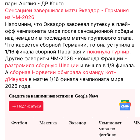
пары Англия - ДР Конго.
Сенсацией завершился матч Эквадор - Германия
на ЧМ-2026
Напомним, что Эквадор завоевал путевку в плей-
офф чемпионата мира после сенсационной победы
над немцами в последнем матче группового этапа.
Что касается сборной Германии, то она уступила в
1/16 финала сборной Парагвая и
покинула турнир
.
Другие фавориты ЧМ-2026 - команда Франции -
разгромила сборную Швеции
и вышла в 1/8 финала.
А
сборная Норвегии обыграла команду Кот-
д’Ивуара
в матче 1/16 финала чемпионата мира
2026 года.
Следите за нашими новостями в Google News
Подписаться
Футбол
Мексика
Эквадор
Чемпионат
ЧМ
мира по
футболу