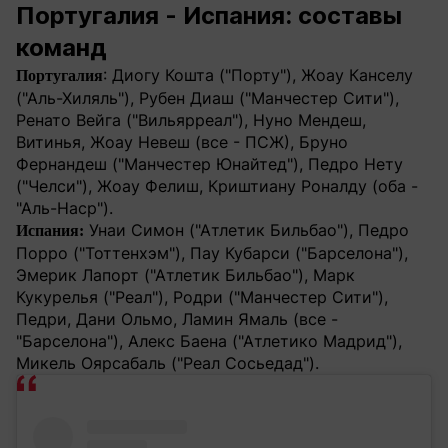
Португалия - Испания: составы
команд
: Диогу Кошта ("Порту"), Жоау Канселу
Португалия
("Аль-Хиляль"), Рубен Диаш ("Манчестер Сити"),
Ренато Вейга ("Вильярреал"), Нуно Мендеш,
Витинья, Жоау Невеш (все - ПСЖ), Бруно
Фернандеш ("Манчестер Юнайтед"), Педро Нету
("Челси"), Жоау Фелиш, Криштиану Роналду (оба -
"Аль-Наср").
Унаи Симон ("Атлетик Бильбао"), Педро
Испания:
Порро ("Тоттенхэм"), Пау Кубарси ("Барселона"),
Эмерик Лапорт ("Атлетик Бильбао"), Марк
Кукурелья ("Реал"), Родри ("Манчестер Сити"),
Педри, Дани Ольмо, Ламин Ямаль (все -
"Барселона"), Алекс Баена ("Атлетико Мадрид"),
Микель Оярсабаль ("Реал Сосьедад").