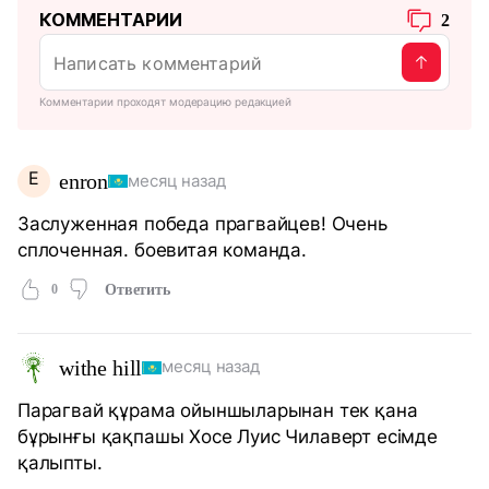
КОММЕНТАРИИ
2
Комментарии проходят модерацию редакцией
E
enron
месяц назад
Заслуженная победа прагвайцев! Очень
сплоченная. боевитая команда.
0
Ответить
withe hill
месяц назад
Парагвай құрама ойыншыларынан тек қана
бұрынғы қақпашы Хосе Луис Чилаверт есімде
қалыпты.