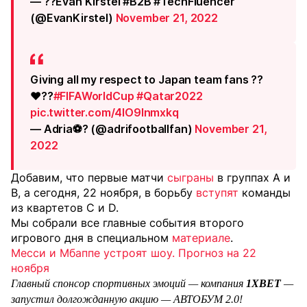
— ??Evan Kirstel #B2B #TechFluencer
(@EvanKirstel)
November 21, 2022
Giving all my respect to Japan team fans ??
❤️??
#FIFAWorldCup
#Qatar2022
pic.twitter.com/4IO9lnmxkq
— Adria⚽️? (@adrifootballfan)
November 21,
2022
Добавим, что первые матчи
сыграны
в группах А и
В, а сегодня, 22 ноября, в борьбу
вступят
команды
из квартетов C и D.
Мы собрали все главные события второго
игрового дня в специальном
материале
.
Месси и Мбаппе устроят шоу. Прогноз на 22
ноября
Главный спонсор спортивных эмоций — компания
1XBET
—
запустил долгожданную акцию — АВТОБУМ 2.0!