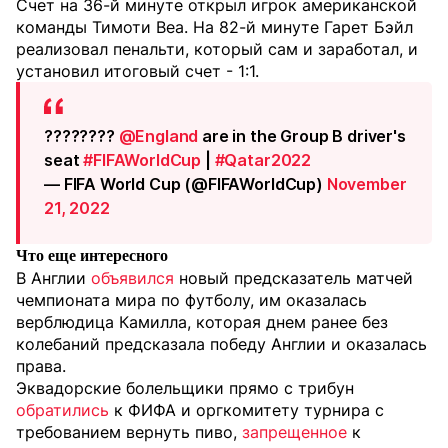
Счет на 36-й минуте открыл игрок американской
команды Тимоти Веа. На 82-й минуте Гарет Бэйл
реализовал пенальти, который сам и заработал, и
установил итоговый счет - 1:1.
????????
@England
are in the Group B driver's
seat
#FIFAWorldCup
|
#Qatar2022
— FIFA World Cup (@FIFAWorldCup)
November
21, 2022
Что еще интересного
В Англии
объявился
новый предсказатель матчей
чемпионата мира по футболу, им оказалась
верблюдица Камилла, которая днем ранее без
колебаний предсказала победу Англии и оказалась
права.
Эквадорские болельщики прямо с трибун
обратились
к ФИФА и оргкомитету турнира с
требованием вернуть пиво,
запрещенное
к