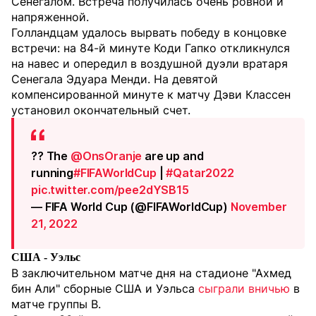
Сенегалом. Встреча получилась очень ровной и
напряженной.
Голландцам удалось вырвать победу в концовке
встречи: на 84-й минуте Коди Гапко откликнулся
на навес и опередил в воздушной дуэли вратаря
Сенегала Эдуара Менди. На девятой
компенсированной минуте к матчу Дэви Классен
установил окончательный счет.
?? The
@OnsOranje
are up and
running
#FIFAWorldCup
|
#Qatar2022
pic.twitter.com/pee2dYSB15
— FIFA World Cup (@FIFAWorldCup)
November
21, 2022
США - Уэльс
В заключительном матче дня на стадионе "Ахмед
бин Али" сборные США и Уэльса
сыграли вничью
в
матче группы В.