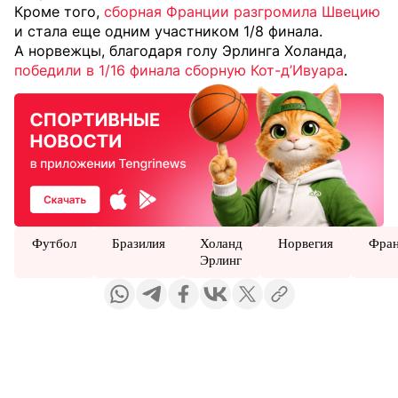
Кроме того,
сборная Франции разгромила Швецию
и стала еще одним участником 1/8 финала.
А норвежцы, благодаря голу Эрлинга Холанда,
победили в 1/16 финала сборную Кот-д’Ивуара
.
Футбол
Бразилия
Холанд
Норвегия
Фра
Эрлинг