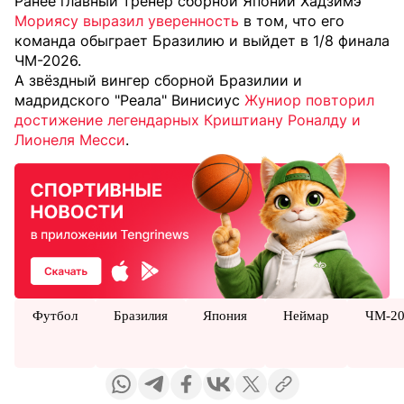
Ранее главный тренер сборной Японии Хадзимэ
Мориясу выразил уверенность
в том, что его
команда обыграет Бразилию и выйдет в 1/8 финала
ЧМ-2026.
А звёздный вингер сборной Бразилии и
мадридского "Реала" Винисиус
Жуниор повторил
достижение легендарных Криштиану Роналду и
Лионеля Месси
.
Футбол
Бразилия
Япония
Неймар
ЧМ-20