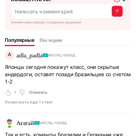
Комментарии проходят модерацию редакцией
Популярные
Последние
A
adla_padla
месяц назад
Японцы сегодня покажут класс, они скрытые
андердоги, оставят позади бразильцев со счетом
1-2
1
Ответить
Посмотреть еще 1 ответ
Ағатай
месяц назад
Так и есть, команды Бразилии и Германии уже