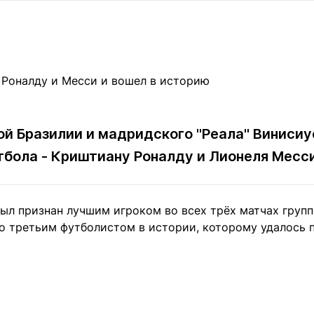
Статьи
округ спорта
Статьи
Полезное
ренды
Блоги
ига
Обзоры
емпионов
Спецпроек
ой Бразилии и мадридского "Реала" Виниси
бола - Криштиану Роналду и Лионеля Месс
Контакты редакции
Вакансии
Реклама
Пресс-центр
ыл признан лучшим игроком во всех трёх матчах групп
клама
го третьим футболистом в истории, которому удалось 
+7 (700) 3 888 188