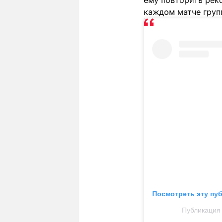
ему повторить реко
каждом матче груп
Посмотреть эту пу
Публикация о