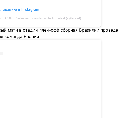
бликацию в Instagram
т CBF • Seleção Brasileira de Futebol (@brasil)
вый матч в стадии плей-офф сборная Бразилии проведе
ая команда Японии.