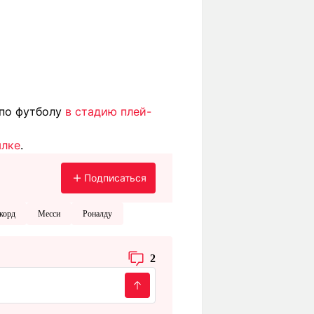
 по футболу
в стадию плей-
ылке
.
Подписаться
корд
Месси
Роналду
2