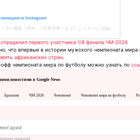
бликацию в Instagram
Публикация от 日本サッカー協会（JFA）／日本代表／なでしこジャパン (@japanfootballassociation)
 определил первого участника 1/8 финала ЧМ-2026
тно, что впервые в истории мужского чемпионата мира
евять африканских стран
.
-офф чемпионата мира по футболу можно узнать по
сс
шими новостями в Google News
Бразилия
ЧМ-2026
Чемпионат
Чемпионат мира по футболу
Ре
дерацию редакцией