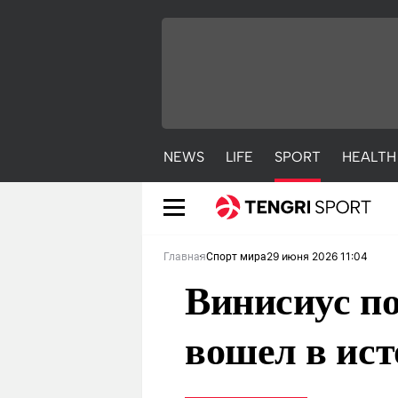
NEWS
LIFE
SPORT
HEALTH
29 июня 2026 11:04
Главная
Спорт мира
Винисиус по
вошел в ис
NEWS
LIFE
S
Новости
Красиво
С