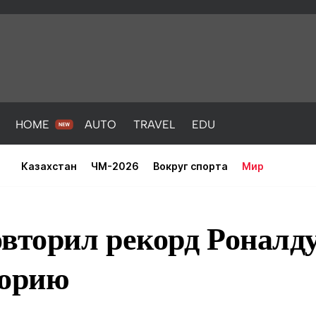
HOME
AUTO
TRAVEL
EDU
Казахстан
ЧМ-2026
Вокруг спорта
Мир
вторил рекорд Роналду
торию
PORT
HEALTH
HOME
AUTO
Новости
порт
Новости
Новости