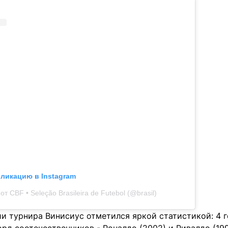
бликацию в Instagram
т CBF • Seleção Brasileira de Futebol (@brasil)
и турнира Винисиус отметился яркой статистикой: 4 го