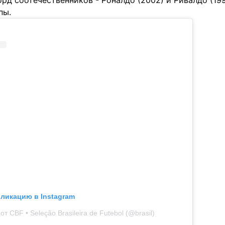
рд соотечественников - Роналдо (2002) и Ривалдо (19
пы.
бликацию в Instagram
т CBF • Seleção Brasileira de Futebol (@brasil)