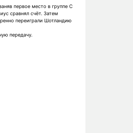
заняв первое место в группе C
сиус сравнял счёт. Затем
веренно переиграли Шотландию
ную передачу.