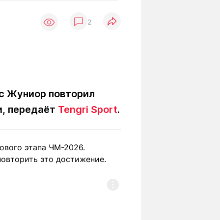
Вокруг света
Образование
2
Путевые
Учебные
заметки
заведения
Маршруты
ты
Заилийского
Алатау
ус Жуниор повторил
и, передаёт
Tengri Sport
.
Светлая тема
ового этапа ЧМ-2026.
Мы в социальных сетях
повторить это достижение.