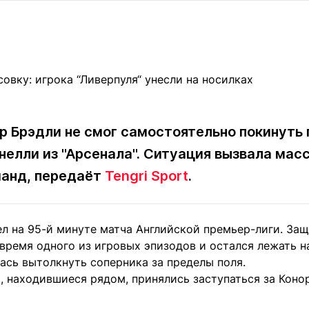
Статьи
округ спорта
Статьи
Полезное
ренды
Блоги
ига
Обзоры
емпионов
Спецпроек
р Брэдли не смог самостоятельно покинуть п
нелли из "Арсенала". Ситуация вызвала мас
Контакты редакции
Вакансии
Реклама
Пресс-центр
манд, передаёт
Tengri Sport
.
клама
л на 95-й минуте матча Английской премьер-лиги. За
+7 (700) 3 888 188
время одного из игровых эпизодов и остался лежать на
ась вытолкнуть соперника за пределы поля.
 находившиеся рядом, принялись заступаться за Конор