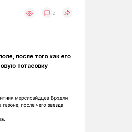
Вокруг света
Образование
2
Путевые
Учебные
заметки
заведения
Маршруты
ты
Заилийского
Алатау
оле, после того как его
совую потасовку
Светлая тема
Мы в социальных сетях
щитник мерсисайдцев Брэдли
 газоне, после чего звезда
а.