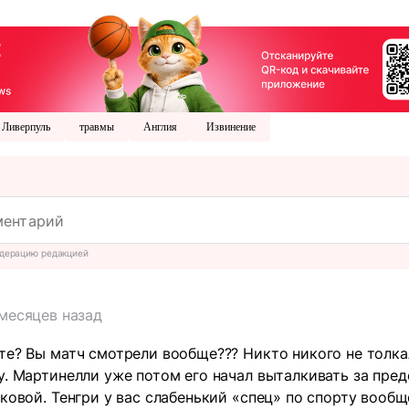
Ливерпуль
травмы
Англия
Извинение
дерацию редакцией
 месяцев назад
те? Вы матч смотрели вообще??? Никто никого не толка
у. Мартинелли уже потом его начал выталкивать за пре
оковой. Тенгри у вас слабенький «спец» по спорту вообщ