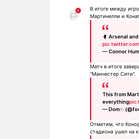
В итоге между игро
2
Мартинелли и Конат
🥊 Arsenal and 
pic.twitter.com
— Connor Hum
Матч в итоге завер
"Манчестер Сити".
This from Marti
everything
pic
— Dom✨ (@foo
Отметим, что Конор
стадиона ушел на к