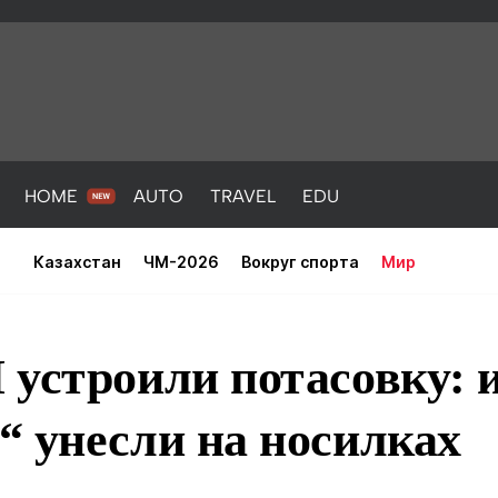
HOME
AUTO
TRAVEL
EDU
Казахстан
ЧМ-2026
Вокруг спорта
Мир
устроили потасовку: 
“ унесли на носилках
PORT
HEALTH
HOME
AUTO
Новости
порт
Новости
Новости