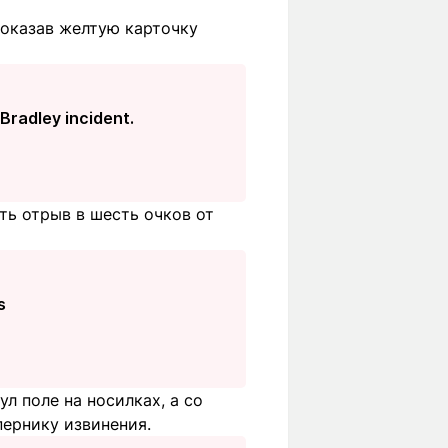
показав желтую карточку
 Bradley incident.
ить отрыв в шесть очков от
s
л поле на носилках, а со
пернику извинения.