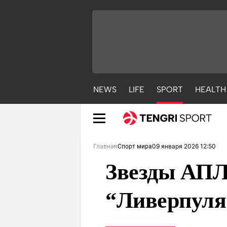
NEWS
LIFE
SPORT
HEALTH
09 января 2026 12:50
Главная
Спорт мира
Звезды АПЛ 
“Ливерпуля
NEWS
LIFE
S
Новости
Красиво
С