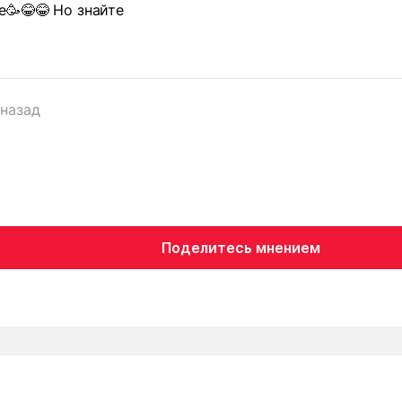
е🥳😂😂 Но знайте
 назад
Поделитесь мнением