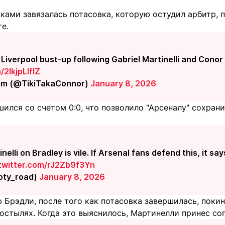
ками завязалась потасовка, которую остудил арбитр, 
е.
Liverpool bust-up following Gabriel Martinelli and Conor
/2lkjpLlflZ
m (@TikiTakaConnor)
January 8, 2026
шился со счетом 0:0, что позволило "Арсеналу" сохран
nelli on Bradley is vile. If Arsenal fans defend this, it say
.twitter.com/rJ2Zb9f3Yn
ty_road)
January 8, 2026
 Брэдли, после того как потасовка завершилась, покину
остылях. Когда это выяснилось, Мартинелли принес со