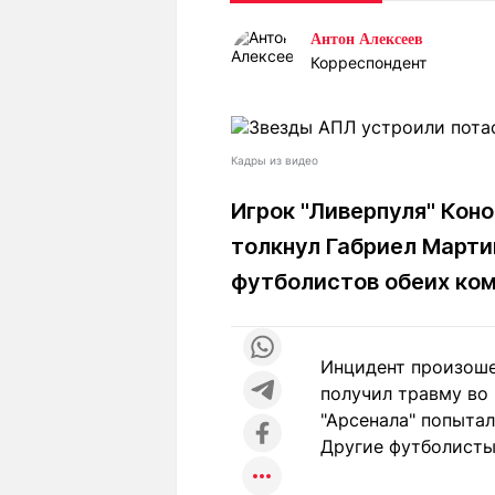
Статьи
Выгодно
В
Антон Алексеев
Погода
Полезно
Т
Корреспондент
Спецпроекты
Любопытно
Л
ч
Рейтинги
Гороскопы
Рецепты
Кадры из видео
Игрок "Ливерпуля" Коно
толкнул Габриел Марти
О проекте
футболистов обеих ко
Редакция
Ре
Инцидент произоше
+7 (777) 001 44 99
получил травму во 
"Арсенала" попытал
Другие футболисты,