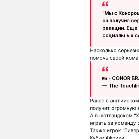
"Мы с Конором
он получил се
реакции. Еще 
социальных с
Насколько серьезна
помочь своей кома
📸 - CONOR BR
— The Touchlin
Ранее в английско
получит огромную 
А в шотландском "
играть за команду 
Также игрок "Ливе
Кубке Африки.