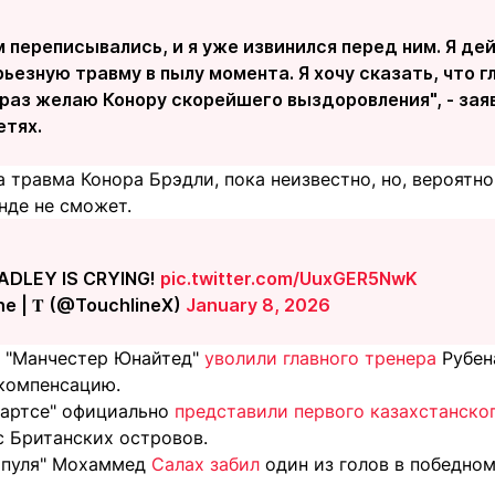
 переписывались, и я уже извинился перед ним. Я дей
рьезную травму в пылу момента. Я хочу сказать, что 
раз желаю Конору скорейшего выздоровления", - заяв
етях.
 травма Конора Брэдли, пока неизвестно, но, вероятно
нде не сможет.
ADLEY IS CRYING!
pic.twitter.com/UuxGER5NwK
e | 𝐓 (@TouchlineX)
January 8, 2026
м "Манчестер Юнайтед"
уволили главного тренера
Рубен
компенсацию.
Хартсе" официально
представили первого казахстанско
с Британских островов.
рпуля" Мохаммед
Салах забил
один из голов в победном