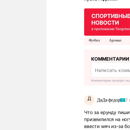
Футбол
Арсенал
КОММЕНТАРИИ
Комментарии проходят мо
Д
7
ДяДя федор
Что за ерунду пиши
приземлился на ног
ввести мяч из-за б