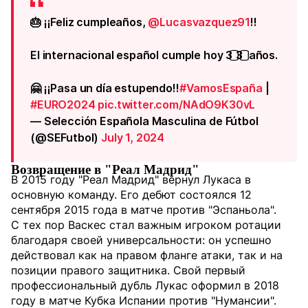
🎂 ¡¡Feliz cumpleaños,
@Lucasvazquez91
!!
El internacional español cumple hoy 3️⃣3️⃣ años.
🤗 ¡¡Pasa un día estupendo!!
#VamosEspaña
|
#EURO2024
pic.twitter.com/NAdO9K30vL
— Selección Española Masculina de Fútbol
(@SEFutbol)
July 1, 2024
Возвращение в "Реал Мадрид"
В 2015 году "Реал Мадрид" вернул Лукаса в
основную команду. Его дебют состоялся 12
сентября 2015 года в матче против "Эспаньола".
С тех пор Васкес стал важным игроком ротации
благодаря своей универсальности: он успешно
действовал как на правом фланге атаки, так и на
позиции правого защитника. Свой первый
профессиональный дубль Лукас оформил в 2018
году в матче Кубка Испании против "Нумансии".