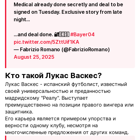
Medical already done secretly and deal to be
signed on Tuesday. Exclusive story from late
night…
…and deal done. 🔐🇪🇸
#Bayer04
pic.twitter.com/5ZttUif1KA
— Fabrizio Romano (@FabrizioRomano)
August 25, 2025
Кто такой Лукас Васкес?
Лукас Васкес - испанский футболист, известный
своей универсальностью и преданностью
мадридскому "Реалу". Выступает
преимущественно на позиции правого вингера или
защитника.
Его карьера является примером упорства и
верности одному клубу, несмотря на
многочисленные предложения от других команд.