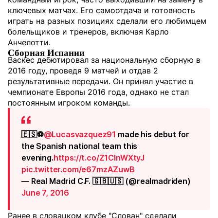
ключевых матчах. Его самоотдача и готовность
играть на разных позициях сделали его любимцем
болельщиков и тренеров, включая Карло
Анчелотти.
Сборная Испании
Васкес дебютировал за национальную сборную в
2016 году, проведя 9 матчей и отдав 2
результативные передачи. Он принял участие в
чемпионате Европы 2016 года, однако не стал
постоянным игроком команды.
🇪🇸⚽
@Lucasvazquez91
made his debut for
the Spanish national team this
evening.
https://t.co/Z1CInWXtyJ
pic.twitter.com/e67mzAZuwB
— Real Madrid C.F. 🇬🇧🇺🇸 (@realmadriden)
June 7, 2016
Ранее в словацком клубе "Слован" сделали