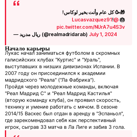
🎁🥳 كل عام وأنت بخير لوكاس!
!
@Lucasvazquez91
🎂
pic.twitter.com/NUrA7u4S3v
— ريال مدريد (@realmadridarab)
July 1, 2024
Начало карьеры
Лукас начал заниматься футболом в скромных
галисийских клубах "Куртис" и "Ураль",
выступавших в низших дивизионах Испании. В
2007 году он присоединился к академии
мадридского "Реала" ("Ла Фабрика").
Пройдя через молодежные команды, включая
"Реал Мадрид C" и "Реал Мадрид Кастилья"
(вторую команду клуба), он проявил скорость,
технику и умение работать с мячом. В сезоне
2014/15 Васкес был отдан в аренду в "Эспаньол",
где зарекомендовал себя как перспективный
игрок, сыграв 33 матча в Ла Лиге и забив 3 гола.