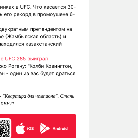
инках в UFC. Что касается 30-
рь его рекорд в промоушене 6-
двукратным претендентом на
дае (Жамбылская область) и
 находился казахстанский
ре UFC 285 выиграл
жо Рогану: "Колби Ковингтон,
ан - один из вас будет драться
 - "Квартира для чемпиона". Стань
1XBET!