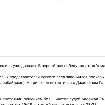
чались уже дважды. В первый раз победу одержал Усма
овых представителей легкого веса закончился проигр
Азербайджан). На ринге он встретился с Джастином Гэ
тивостоянии решением большинства судей одержал 34-
со счетом 29-28, а третий насчитал ничью - 28-28.