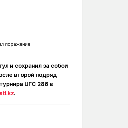
Вокруг света
Образование
Путевые
Учебные
заметки
заведения
Маршруты
ты
Заилийского
Алатау
ул и сохранил за собой
Светлая тема
осле второй подряд
турнира UFC 286 в
Мы в социальных сетях
sti.kz
.