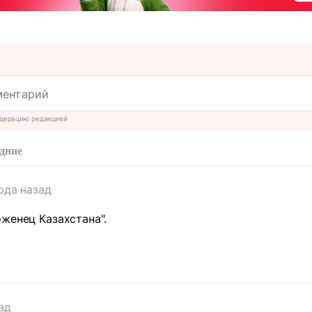
дерацию редакцией
дние
ода назад
женец Казахстана".
т
ад