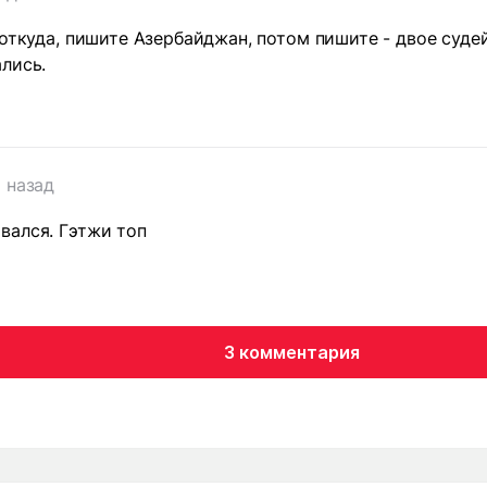
 откуда, пишите Азербайджан, потом пишите - двое суде
лись.
а назад
вался. Гэтжи топ
3 комментария