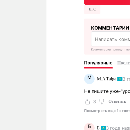
UFC
КОММЕНТАРИИ
Комментарии проходят мо
Популярные
После
M
3 г
M.A Talgat
Не пишите уже-"уро
3
Ответить
Посмотреть еще 1 отве
Б
3 года наз
Б.