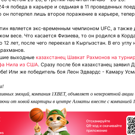
4-я победа в карьере и седьмая в 11 проведенных поед
о он потерпел лишь второе поражение в карьере, тепе
тин является экс-временным чемпионом UFC, а также 
гком весе. Что касается Физиева, то он родился в Кор
о 12 лет, после чего переехал в Кыргызстан. В его углу
рахманов.
вшие выходные
казахстанец Шавкат Рахмонов на турни
фа Нила из США
. Сразу после боя казахстанец заявил Д
тебе! Или же победитель боя Леон Эдвардс - Камару Усм
а!
ивных эмоций, компания 1XBET, объявляет о невероятной акции
ключи от новой квартиры в центре Алматы вместе с компанией