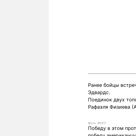
Ранее бойцы встре
Эдвардс.
Поединок двух топ
Рафаэля Физиева (
Фото: ©UFC
Победу в этом про
победу американцу 