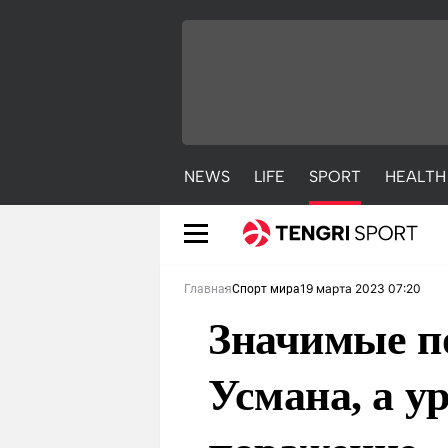
NEWS
LIFE
SPORT
HEALTH
19 марта 2023 07:20
Главная
Спорт мира
Значимые п
Усмана, а у
NEWS
LIFE
S
Новости
Красиво
С