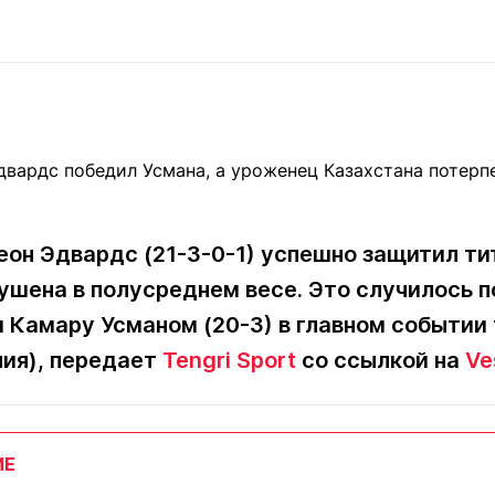
Статьи
округ спорта
Статьи
Полезное
ренды
Блоги
ига
Обзоры
емпионов
Спецпроек
еон Эдвардс (21-3-0-1) успешно защитил тит
Контакты редакции
Вакансии
Реклама
Пресс-центр
ушена в полусреднем весе. Это случилось п
 Камару Усманом (20-3) в главном событии 
клама
ия), передает
Tengri Sport
со ссылкой на
Ve
+7 (700) 3 888 188
ИЕ