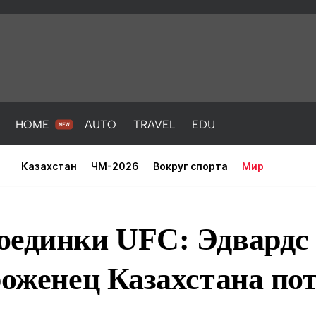
HOME
AUTO
TRAVEL
EDU
Казахстан
ЧМ-2026
Вокруг спорта
Мир
оединки UFC: Эдвардс
роженец Казахстана по
PORT
HEALTH
HOME
AUTO
Новости
порт
Новости
Новости