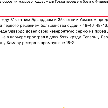
в соцсетях массово поддержали Гэтжи перед его боем с Физие
ежду 31-летним Эдвардсом и 35-летним Усманом продл
 первого решением большинства судей - 48-46, 48-46, 
еде Эдвардс довел свою невероятную серию из побед д
вые в карьере проиграл в двух боях кряду. Теперь у Лео
а у Камару рекорд в промоушене 15-2.