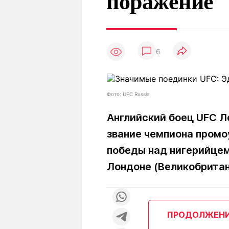
поражение
Статьи
Выгодно
В
Погода
Полезно
Т
Спецпроекты
Любопытно
Л
ч
6
Рейтинги
Гороскопы
Рецепты
Фото: UFC Russia
Английский боец UFC Л
О проекте
звание чемпиона промо
победы над нигерийцем
Редакция
Ре
Лондоне (Великобритан
+7 (777) 001 44 99
ПРОДОЛЖЕН