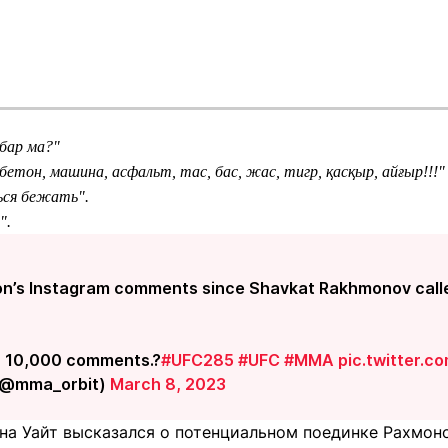
бар ма?"
етон, машина, асфальт, тас, бас, жас, тигр, қасқыр, айғыр!!!"
ься бежать".
".
on’s Instagram comments since Shavkat Rakhmonov calle
r 10,000 comments.?
#UFC285
#UFC
#MMA
pic.twitter.
(@mma_orbit)
March 8, 2023
ана Уайт высказался о потенциальном поединке Рахмоно