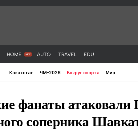
HOME
AUTO
TRAVEL
EDU
Казахстан
ЧМ-2026
Вокруг спорта
Мир
ие фанаты атаковали 
ного соперника Шавка
PORT
HEALTH
HOME
AUTO
Новости
порт
Новости
Новости