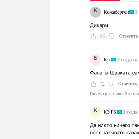
Қ
3
Қожаберген
Дикари
22
Ответить
Б
3 года н
Баг
Фанаты Шавката сам
12
Ответить
Посмотреть еще 2 отве
К
3 года
КЗ РК
Да никто ничего та
всех называть каза