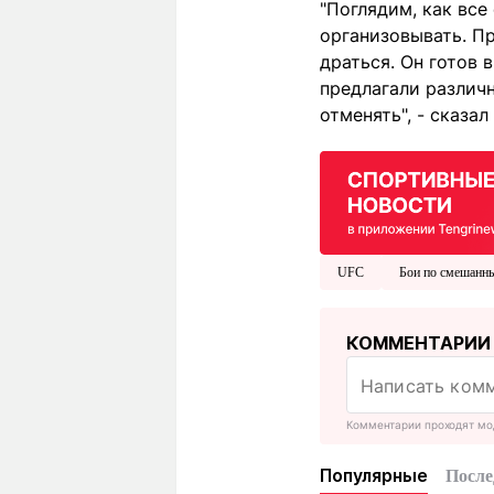
"Поглядим, как все
организовывать. Пр
драться. Он готов 
предлагали различн
отменять", - сказал 
UFC
Бои по смешанн
КОММЕНТАРИИ
Комментарии проходят мо
Популярные
После