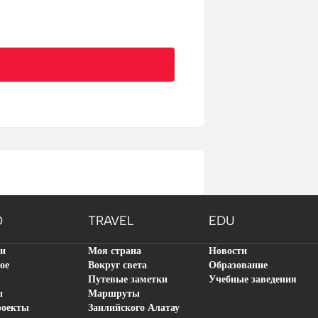
O
TRAVEL
EDU
ти
Моя страна
Новости
ое
Вокруг света
Образование
Путевые заметки
Учебные заведения
ы
Маршруты
роекты
Заилийского Алатау