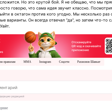
 сложится. Но это крутой бой. Я не обещаю, что мы пр
осто говорю, что сама идея звучит классно. Посмотрим
выйти в октагон против кого угодно. Мы несколько раз 
ые варианты. Он всегда отвечал "да", но затем что-то 
Уайт.
ым правилам
ММА
Instagram
Соцсети
Рахмонов Шавкат
дерацию редакцией
дние