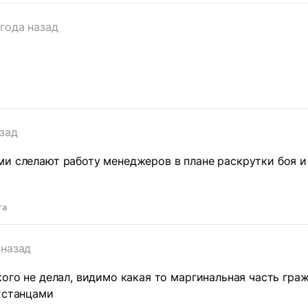
 года назад
азад
и слелают работу менеджеров в плане раскрутки боя и
та
 назад
кого не делал, видимо какая то маргинальная часть граж
хстанцами