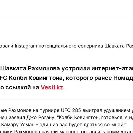
Статьи
округ спорта
Статьи
Полезное
ренды
Блоги
ига
Обзоры
емпионов
Спецпроек
 Шавката Рахмонова устроили интернет-ата
Контакты редакции
Вакансии
Реклама
Пресс-центр
FC Колби Ковингтона, которого ранее Номад
о ссылкой на
Vesti.kz
.
клама
+7 (700) 3 888 188
ые Рахмонов на турнире UFC 285 выиграл удушением 
нец заявил Джо Рогану: "Колби Ковингтон, готовься, я и
 Камару Усман - один из вас будет драться со мной!"
ьщики Рахмонова начали массово оставлять комментар