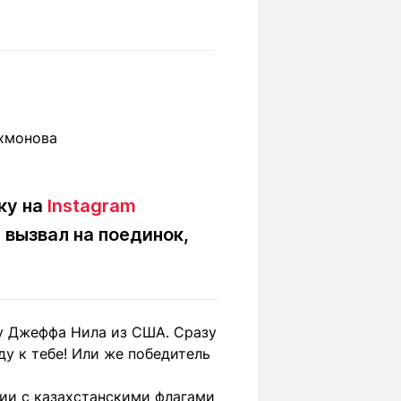
Вокруг света
Образование
Путевые
Учебные
заметки
заведения
Маршруты
ты
Заилийского
Алатау
ку на
Instagram
Светлая тема
 вызвал на поединок,
Мы в социальных сетях
у Джеффа Нила из США. Сразу
ду к тебе! Или же победитель
ии с казахстанскими флагами