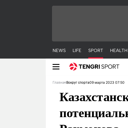
NEWS
LIFE
SPORT
HEALTH
09 марта 2023 07:50
Главная
Вокруг спорта
Казахстанск
потенциаль
NEWS
LIFE
S
Новости
Красиво
С