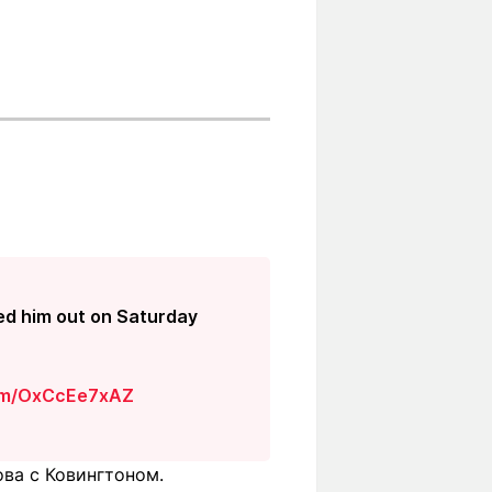
d him out on Saturday
com/OxCcEe7xAZ
ва с Ковингтоном.