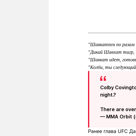
"Шавкатпен по разам 
"Дикий Шавхат тигр, б
"Шавкат идет, готов
"Колби, ты следующий
Colby Covingt
night.?
There are ove
— MMA Orbit 
Ранее глава UFC Д