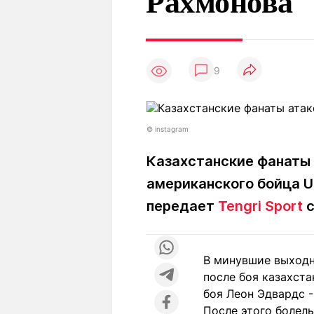
Рахмонова
Статьи
Выгодно
В
Погода
Полезно
Т
Спецпроекты
Любопытно
Л
ч
9
Рейтинги
Гороскопы
Рецепты
© instagram
Казахстанские фанаты
О проекте
американского бойца U
передает
Tengri Sport
с
Редакция
Ре
+7 (777) 001 44 99
В минувшие выходн
после боя казахста
боя Леон Эдвардс -
После этого болел