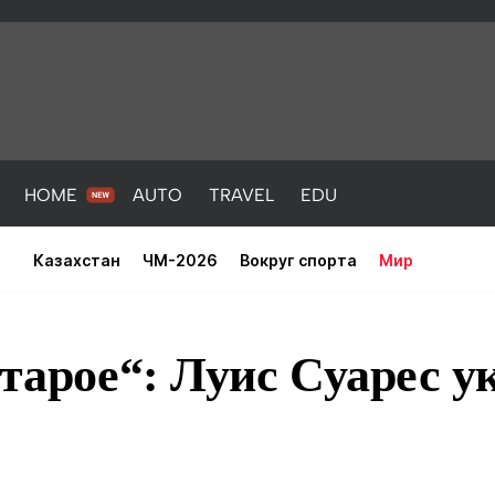
HOME
AUTO
TRAVEL
EDU
Казахстан
ЧМ-2026
Вокруг спорта
Мир
старое“: Луис Суарес 
PORT
HEALTH
HOME
AUTO
Новости
порт
Новости
Новости