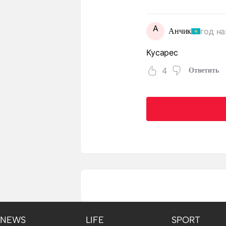
А
год на
Анчик
Кусарес
4
Ответить
NEWS
LIFE
SPORT