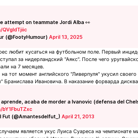
te attempt on teammate Jordi Alba 👀
m/QVgldTjiic
ur (@FootyHumour)
April 13, 2025
рес любит кусаться на футбольном поле. Первый инцид
ыступал за нидерландский "Аякс". После чего уругвай
али на 7 месяцев.
на тот момент английского "Ливерпуля" укусил своего
" Бранислава Ивановича. В наказание форварда дисква
 aprende, acaba de morder a Ivanovic (defensa del Chel
om/bY1FbuTZxc
l Fut (@Amantesdelfut_)
April 21, 2013
лучаем является укус Луиса Суареса на чемпионате ми