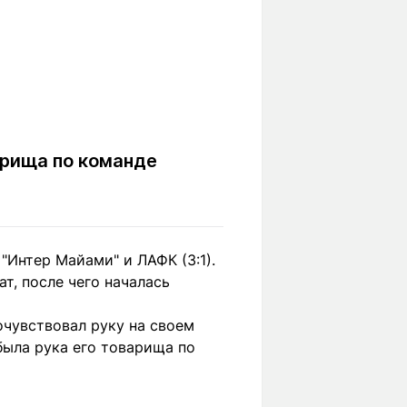
арища по команде
Интер Майами" и ЛАФК (3:1).
т, после чего началась
очувствовал руку на своем
 была рука его товарища по