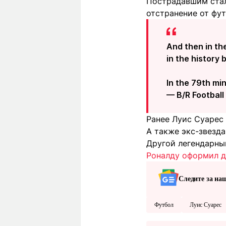
Пострадавшим стал
отстранение от фут
And then in th
in the history 
In the 79th min
— B/R Football
Ранее Луис Суарес
А также экс-звезд
Другой легендарны
Роналду оформил д
Следите за на
Футбол
Луис Суарес