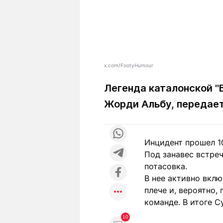
x.com/FootyHumour
Легенда каталонской "
Жорди Альбу, передае
Инцидент прошел 1
Под занавес встре
потасовка.
В нее активно вклю
плече и, вероятно,
команде. В итоге С
10