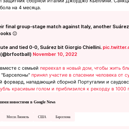
 защитник сборной Италии Джорджо Кьеллини. Санкци
бола на 4 месяца.
eir final group-stage match against Italy, another Suá
books 😐
ute and tied 0-0, Suárez bit Giorgio Chiellini.
pic.twitte
 (@brfootball)
November 10, 2022
 вместе с семьей
переехал в новый дом, чтобы жить бл
а "Барселоны"
принял участие в спасении человека от с
й форвард, нападающий сборной Португалии и саудовс
убль красивым голом и приблизился к рекорду в 1000 
шими новостями в Google News
Месси Лионель
США
Барселона