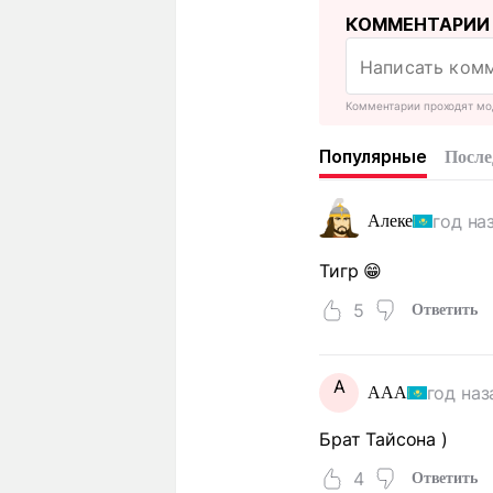
КОММЕНТАРИИ
Комментарии проходят мо
Популярные
После
год на
Алеке
Тигр 😁
5
Ответить
A
год наз
AAA
Брат Тайсона )
4
Ответить