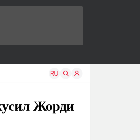
укусил Жорди
TRAVEL
EDU
Моя страна
Новости