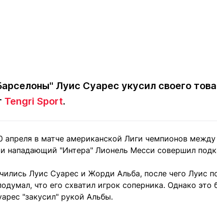
Барселоны" Луис Суарес укусил своего тов
т
Tengri Sport
.
0 апреля в матче американской Лиги чемпионов между "
чи нападающий "Интера" Лионель Месси совершил подка
чились Луис Суарес и Жорди Альба, после чего Луис п
 подумал, что его схватил игрок соперника. Однако это
уарес "закусил" рукой Альбы.