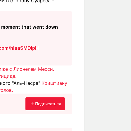
и в сторону Суареса -
rez moment that went down
r.com/hlaaSMDIpH
иже с Лионелем Месси.
уицида.
кого "Аль-Насра"
Криштиану
голов.
Подписаться