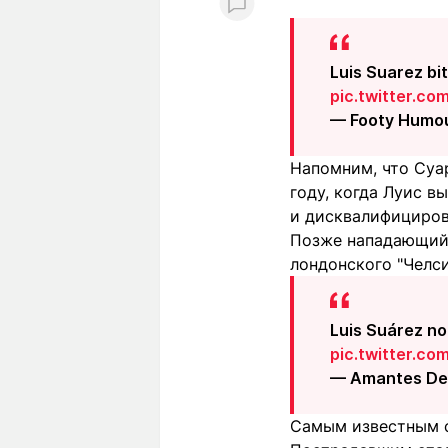
Luis Suarez bi
pic.twitter.co
— Footy Humo
Напомним, что Суа
году, когда Луис в
и дисквалифициров
Позже нападающий 
лондонского "Челси
Luis Suárez no
pic.twitter.c
— Amantes De
Самым известным с