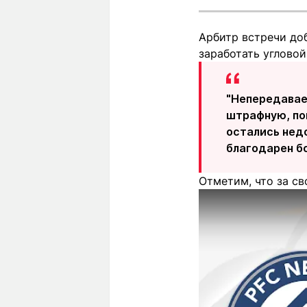
Арбитр встречи доб
заработать угловой
"Непередаваем
штрафную, пом
остались недо
благодарен б
Отметим, что за св