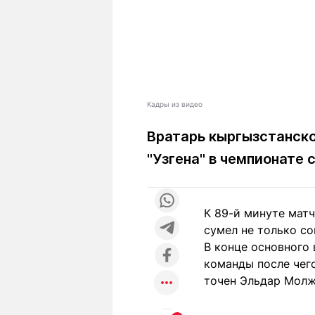
Кадры из видео
Вратарь кыргызстанско
"Узгена" в чемпионате
К 89-й минуте матч
сумел не только со
В конце основного
команды после чего
точен Эльдар Молж