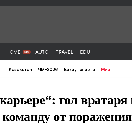
HOME
AUTO
TRAVEL
EDU
Казахстан
ЧМ-2026
Вокруг спорта
Мир
карьере“: гол вратаря 
 команду от поражения
PORT
HEALTH
HOME
AUTO
Новости
порт
Новости
Новости