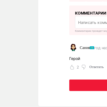
КОММЕНТАРИИ
Комментарии проходят мо
год на
Сания
Герой
2
Ответить