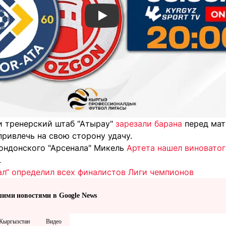
Смотреть видео YouTube
и тренерский штаб "Атырау"
зарезали барана
перед мат
привлечь на свою сторону удачу.
лондонского "Арсенала" Микель
Артета нашел виновато
.
ал“ определил всех финалистов Лиги чемпионов
шими новостями в Google News
Кыргызстан
Видео