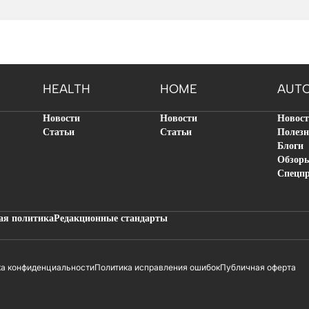
HEALTH
HOME
AUT
Новости
Новости
Новос
Статьи
Статьи
Полезн
Блоги
Обзор
Спецп
ая политика
Редакционные стандарты
ка конфиденциальности
Политика исправления ошибок
Публичная оферта