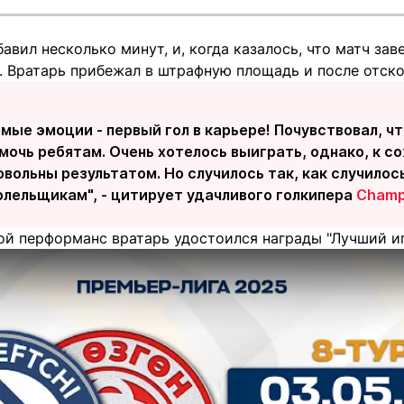
авил несколько минут, и, когда казалось, что матч зав
. Вратарь прибежал в штрафную площадь и после отско
ые эмоции - первый гол в карьере! Почувствовал, чт
очь ребятам. Очень хотелось выиграть, однако, к с
вольны результатом. Но случилось так, как случилось.
олельщикам", - цитирует удачливого голкипера
Champ
ой перформанс вратарь удостоился награды "Лучший иг