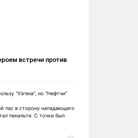
ероем встречи против
льзу "Узгена", но "Нефтчи"
ый пас в сторону нападающего
ал пенальти. С точки был