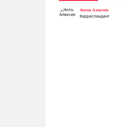
Статьи
Выгодно
В
Антон Алексеев
Погода
Полезно
Т
Корреспондент
Спецпроекты
Любопытно
Л
ч
Рейтинги
Гороскопы
Рецепты
О проекте
Редакция
Ре
+7 (777) 001 44 99