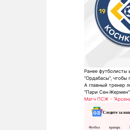
Ранее футболисты 
"Ордабасы", чтобы 
А главный тренер 
"Пари Сен-Жермен"
Матч ПСЖ - “Арсен
Следите за на
Футбол
вратарь