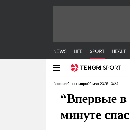
NEWS
LIFE
SPORT
HEALTH
09 мая 2025 10:24
Главная
Спорт мира
“Впервые в 
минуте спас
NEWS
LIFE
S
Новости
Красиво
С