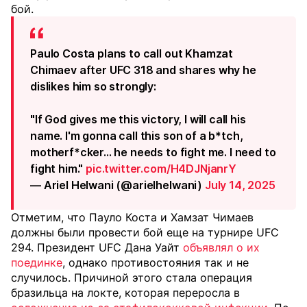
бой.
Paulo Costa plans to call out Khamzat
Chimaev after UFC 318 and shares why he
dislikes him so strongly:
"If God gives me this victory, I will call his
name. I'm gonna call this son of a b*tch,
motherf*cker... he needs to fight me. I need to
fight him."
pic.twitter.com/H4DJNjanrY
— Ariel Helwani (@arielhelwani)
July 14, 2025
Отметим, что Пауло Коста и Хамзат Чимаев
должны были провести бой еще на турнире UFC
294. Президент UFC Дана Уайт
объявлял о их
поединке
, однако противостояния так и не
случилось. П
ричиной этого стала операция
бразильца на локте, которая переросла в