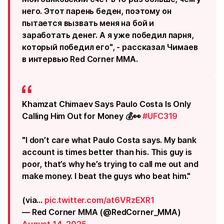
него. Этот парень беден, поэтому он
пытается вызвать меня на бой и
заработать денег. А я уже победил парня,
который победил его", - рассказал Чимаев
в интервью Red Corner MMA.
Khamzat Chimaev Says Paulo Costa Is Only
Calling Him Out for Money 💰👀
#UFC319
"I don’t care what Paulo Costa says. My bank
account is times better than his. This guy is
poor, that’s why he’s trying to call me out and
make money. I beat the guys who beat him."
(via…
pic.twitter.com/at6VRzEXR1
— Red Corner MMA (@RedCorner_MMA)