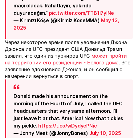
maçı olacak. Rahatlayın, yakında
duyuracağım."
pic.twitter.com/TTB1I7ylNe
— Kırmızı Köşe (@KirmiziKoseMMA)
May 13,
2025
Через некоторое время после увольнения Джона
Джонса из UFC президент США Дональд Трамп
заявил, что один из турниров UFC
может пройти
на территории его резиденции - Белого дома
. Это
заявление вдохновило Джонса, и он сообщил о
намерении вернуться в спорт.
Donald made his announcement on the
morning of the Fourth of July, I called the UFC
headquarters that very same afternoon. I’ll
just leave it at that. America! Now that tickles
my pickle.
https://t.co/wDydycPNic
— Jonny Meat (@JonnyBones)
July 10, 2025