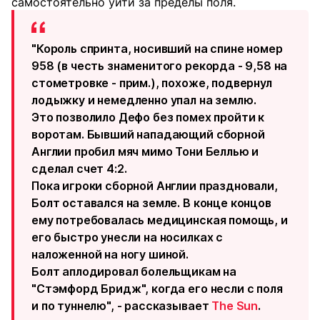
самостоятельно уйти за пределы поля.
"Король спринта, носивший на спине номер
958 (в честь знаменитого рекорда - 9,58 на
стометровке - прим.), похоже, подвернул
лодыжку и немедленно упал на землю.
Это позволило Дефо без помех пройти к
воротам. Бывший нападающий сборной
Англии пробил мяч мимо Тони Беллью и
сделал счет 4:2.
Пока игроки сборной Англии праздновали,
Болт оставался на земле. В конце концов
ему потребовалась медицинская помощь, и
его быстро унесли на носилках с
наложенной на ногу шиной.
Болт аплодировал болельщикам на
"Стэмфорд Бридж", когда его несли с поля
и по туннелю", - рассказывает
The Sun
.