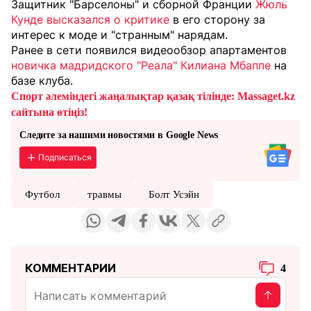
Защитник "Барселоны" и сборной Франции
Жюль
Кунде высказался о критике
в его сторону за
интерес к моде и "странным" нарядам.
Ранее в сети появился видеообзор апартаментов
новичка мадридского "Реала" Килиана Мбаппе
на
базе клуба.
Спорт әлеміндегі жаңалықтар қазақ тілінде: Massaget.kz
сайтына өтіңіз!
Следите за нашими новостями в Google News
Подписаться
Футбол
травмы
Болт Усэйн
КОММЕНТАРИИ
4