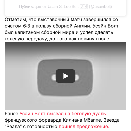
Публикация от Usain St.Leo Bolt 🇯🇲 (@usainbolt)
Отметим, что выставочный матч завершился со
счетом 6:3 в пользу сборной Англии. Усэйн Болт
был капитаном сборной мира и успел сделать
голевую передачу, до того как покинул поле.
Смотреть видео YouTube
Ранее
Усэйн Болт вызвал на беговую дуэль
французского форварда Килиана Мбаппе. Звезда
"Реала" с готовностью
принял предложение.