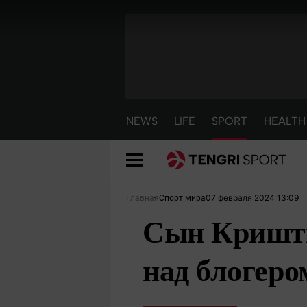
NEWS
LIFE
SPORT
HEALTH
07 февраля 2024 13:09
Главная
Спорт мира
Сын Кришти
над блогеро
NEWS
LIFE
S
Новости
Красиво
С