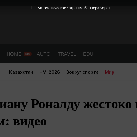
HOME
AUTO
TRAVEL
EDU
Казахстан
ЧМ-2026
Вокруг спорта
Мир
ану Роналду жестоко 
м: видео
PORT
HEALTH
HOME
AUTO
Новости
порт
Новости
Новости