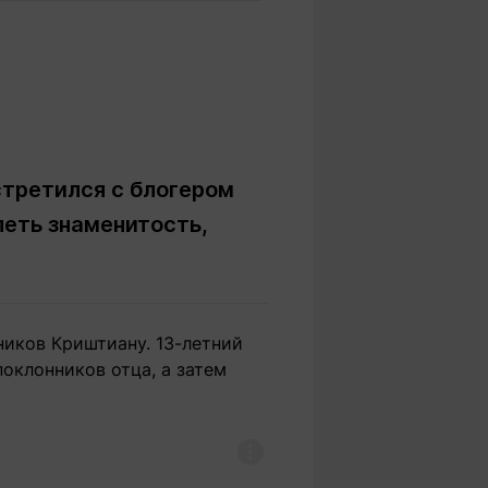
Вокруг света
Образование
Путевые
Учебные
заметки
заведения
Маршруты
ты
Заилийского
Алатау
стретился с блогером
еть знаменитость,
Светлая тема
ников Криштиану. 13-летний
Мы в социальных сетях
оклонников отца, а затем