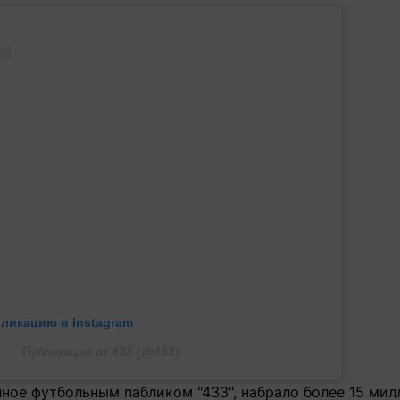
бликацию в Instagram
Публикация от 433 (@433)
ное футбольным пабликом "433", набрало более 15 мил