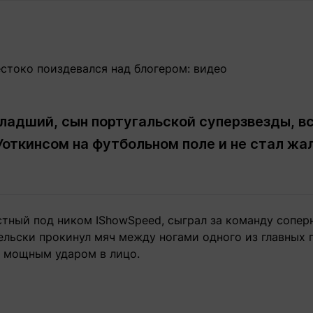
Статьи
округ спорта
Статьи
Полезное
ренды
Блоги
ига
Обзоры
емпионов
Спецпроек
ладший, сын португальской суперзвезды, в
ткинсом на футбольном поле и не стал жал
Контакты редакции
Вакансии
Реклама
Пресс-центр
стный под ником IShowSpeed, сыграл за команду сопер
клама
льски прокинул мяч между ногами одного из главных п
+7 (700) 3 888 188
а мощным ударом в лицо.