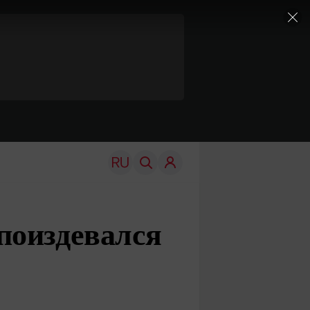
поиздевался
TRAVEL
EDU
Моя страна
Новости