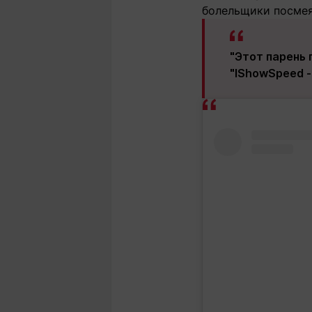
болельщики посмея
"Этот парень 
"IShowSpeed -