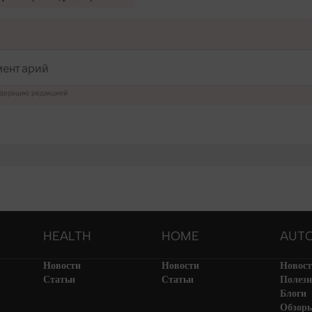
дерацию редакцией
HEALTH
HOME
AUT
Новости
Новости
Новос
Статьи
Статьи
Полезн
Блоги
Обзор