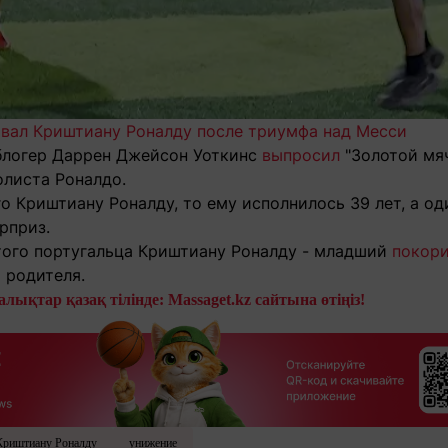
овал Криштиану Роналду после триумфа над Месси
блогер Даррен Джейсон Уоткинс
выпросил
"Золотой мяч
олиста Роналдо.
о Криштиану Роналду, то ему исполнилось 39 лет, а о
рприз.
того португальца Криштиану Роналду - младший
покор
 родителя.
лықтар қазақ тілінде: Massaget.kz сайтына өтіңіз!
Криштиану Роналду
унижение