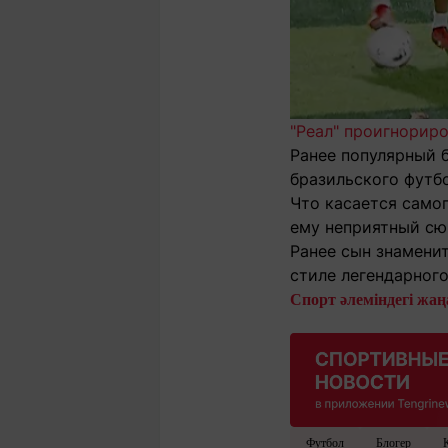
"Реал" проигнорир
Ранее популярный 
бразильского футб
Что касается самог
ему неприятный сю
Ранее сын знамени
стиле легендарного
Спорт әлеміндегі жаңа
Футбол
Блогер