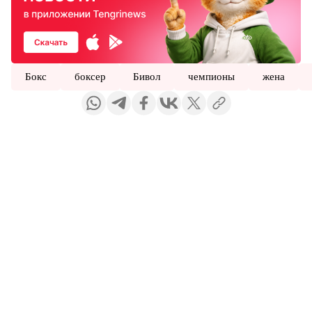
Бокс
боксер
Бивол
чемпионы
жена