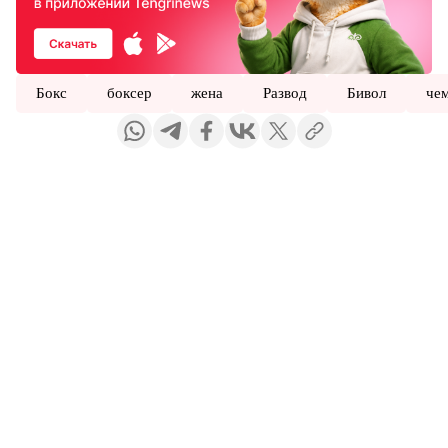
Бокс
боксер
жена
Развод
Бивол
че