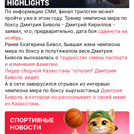
По информации СМИ, финал трилогии может
пройти уже в этом году. Тренер чемпиона мира по
боксу Дмитрия Бивола - Дмитрий Кириллов -
заявил, что, предварительно, дата боя
сдвинута на
ноябрь
.
Ранее Екатерина Бивол, бывшая жена чемпиона
мира по боксу в полутяжелом весе Дмитрия
Бивола высказалась о
трудностях смены паспорта
и изменения фамилии
.
Лидер сборной Казахстана “отлупил“ Дмитрия
Бивола: видео
А в сети завирусился отрывок из интервью
чемпиона мира по боксу кыргызстанца
Дмитрия
Бивола, в котором он рассказывает о своей маме
из Казахстана
.