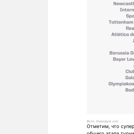
Фото: theanalyst.com
Отметим, что супе
общего этапа турни