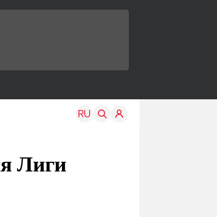
ля Лиги
TRAVEL
EDU
Моя страна
Новости