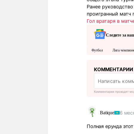
Ранее руководство
проигранный матч п
Гол вратаря в матч
Следите за на
Футбол
Лига чемпион
КОММЕНТАРИИ
Комментарии проходят мо
6 мес
Batique
Полная ерунда этот