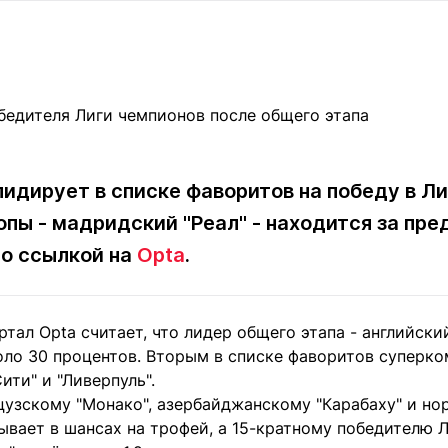
Статьи
округ спорта
Статьи
Полезное
ренды
Блоги
ига
Обзоры
емпионов
Спецпроек
лидирует в списке фаворитов на победу в Л
опы - мадридский "Реал" - находится за пре
Контакты редакции
Вакансии
Реклама
Пресс-центр
о ссылкой на
Opta
.
клама
тал Opta считает, что лидер общего этапа - английски
+7 (700) 3 888 188
оло 30 процентов. Вторым в списке фаворитов суперко
ити" и "Ливерпуль".
цузскому "Монако", азербайджанскому "Карабаху" и но
ывает в шансах на трофей, а 15-кратному победителю 