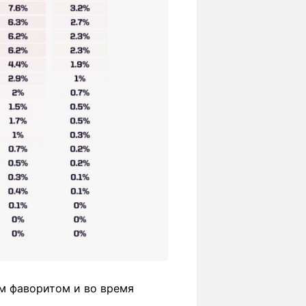
м фаворитом и во время