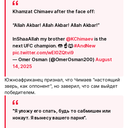
Khamzat Chimaev after the face off:
“Allah Akbar! Allah Akbar! Allah Akbar!”
InShaaAllah my brother
@KChimaev
is the
next UFC champion. 🤲 ☝️ 🐺
#AndNew
pic.twitter.com/wEl0ZQtvi9
— Omer Osman (@OmerOsman200)
August
14, 2025
Южноафриканец признал, что Чимаев "настоящий
зверь, как оппонент", но заверил, что сам выйдет
победителем.
"Я уложу его спать, будь то сабмишен или
нокаут. Я вынесу вашего парня".