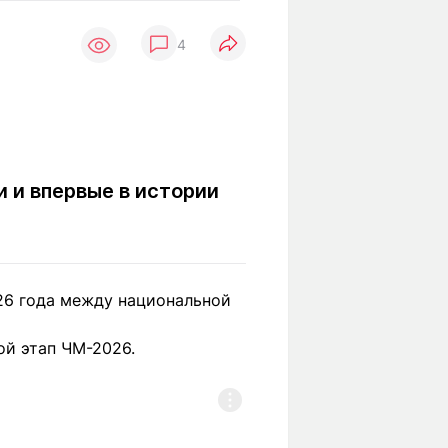
Вокруг света
Образование
4
Путевые
Учебные
заметки
заведения
Маршруты
ты
Заилийского
Алатау
 и впервые в истории
Светлая тема
26 года между национальной
Мы в социальных сетях
ой этап ЧМ-2026.