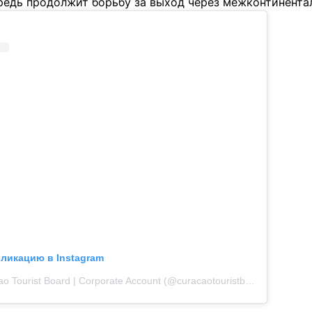
редь продолжит борьбу за выход через межконтинента
бликацию в Instagram
Публикация от Curaçao Tourist Board | Corporate Account (@curacaotouristboard)