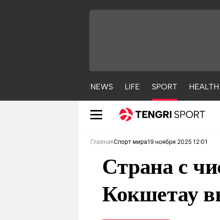
NEWS
LIFE
SPORT
HEALTH
19 ноября 2025 12:01
Главная
Спорт мира
Страна с ч
Кокшетау в
NEWS
LIFE
S
Новости
Красиво
С