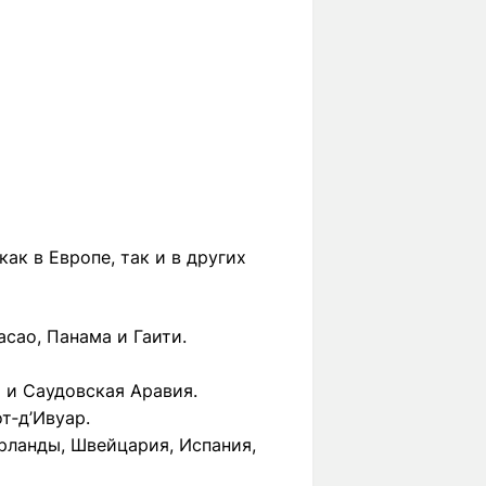
ак в Европе, так и в других
асао, Панама и Гаити.
р и Саудовская Аравия.
от‑д’Ивуар.
ерланды, Швейцария, Испания,