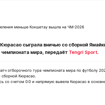
Статьи
округ спорта
Статьи
Полезное
ренды
Блоги
ига
Обзоры
емпионов
Спецпроек
Кюрасао сыграла вничью со сборной Ямайки
п чемпионата мира, передаёт
Tengri Sport
.
Контакты редакции
Вакансии
Реклама
Пресс-центр
матч отборочного тура чемпионата мира по футболу 20
клама
 сборной Кюрасао.
+7 (700) 3 888 188
сь со счетом 0:0 и напрямую вывела Кюрасао в основн