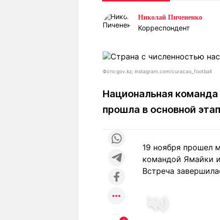
Статьи
Выгодно
В
Николай Пичененко
Погода
Полезно
Т
Корреспондент
Спецпроекты
Любопытно
Л
ч
Рейтинги
Гороскопы
Рецепты
Фото:gov.kz; instagram.com/curacao_football
Национальная команда 
прошла в основной эта
О проекте
19 ноября прошел 
Редакция
Ре
командой Ямайки и
+7 (777) 001 44 99
Встреча завершила