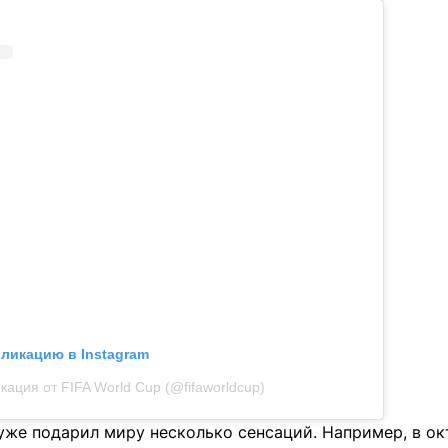
бликацию в Instagram
кация от FIFA World Cup (@fifaworldcup)
уже подарил миру несколько сенсаций. Например, в ок