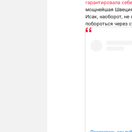
гарантировала себ
мощнейшая Швеция,
Исак, наоборот, не
побороться через с
Посмотреть эту пу