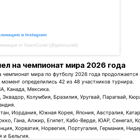
бликацию в Instagram
ликация от GainnCuriel (@gainncuriel)
ел на чемпионат мира 2026 года
 чемпионат мира по футболу 2026 года продолжается к
 момент определились 42 из 48 участников турнира.
А, Канада, Мексика.
, Эквадор, Колумбия, Бразилия, Уругвай, Парагвай, Кюр
андия.
стан, Иордания, Южная Корея, Япония, Австралия, Ката
окко, Гана, Алжир, Египет, Кабо-Верде, ЮАР, Сенегал, К
анция, Хорватия, Норвегия, Португалия, Германия, Нид
 и Бельгия.