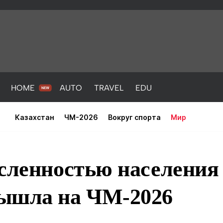
HOME
AUTO
TRAVEL
EDU
Казахстан
ЧМ-2026
Вокруг спорта
Мир
исленностью населения
ышла на ЧМ-2026
PORT
HEALTH
HOME
AUTO
Новости
порт
Новости
Новости