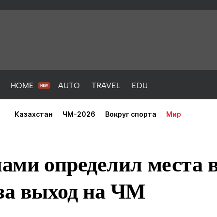
HOME
AUTO
TRAVEL
EDU
Казахстан
ЧМ-2026
Вокруг спорта
Мир
лами определил места 
за выход на ЧМ
PORT
HEALTH
HOME
AUTO
Новости
порт
Новости
Новости