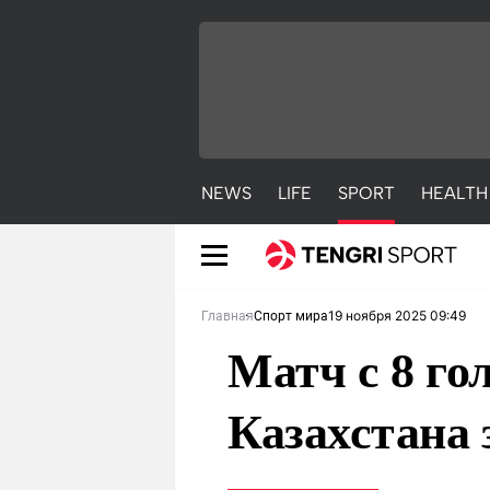
NEWS
LIFE
SPORT
HEALTH
19 ноября 2025 09:49
Главная
Спорт мира
Матч с 8 го
Казахстана 
NEWS
LIFE
S
Новости
Красиво
С