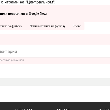
с играми на "Центральном".
шими новостями в Google News
хстана по футболу
Чемпионат мира по футболу
Уэльс
дерацию редакцией