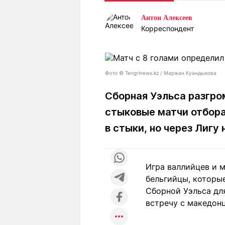
Статьи
Выгодно
В
Антон Алексеев
Погода
Полезно
Т
Корреспондент
Спецпроекты
Любопытно
Л
ч
Рейтинги
Гороскопы
Рецепты
Фото ©️ Tengrinews.kz / Маржан Куандыкова
Сборная Уэльса разгро
стыковые матчи отбора
О проекте
в стыки, но через Лигу
Редакция
Ре
Игра валлийцев и м
+7 (777) 001 44 99
бельгийцы, которые
Сборной Уэльса дл
встречу с македонц