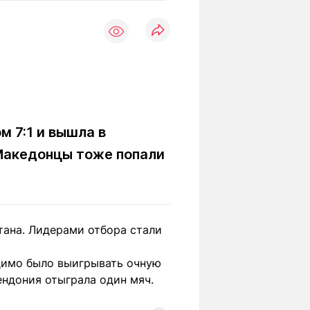
Вокруг света
Образование
Путевые
Учебные
заметки
заведения
Маршруты
ты
Заилийского
Алатау
 7:1 и вышла в
 Македонцы тоже попали
Светлая тема
Мы в социальных сетях
тана. Лидерами отбора стали
димо было выигрывать очную
ендония отыграла один мяч.