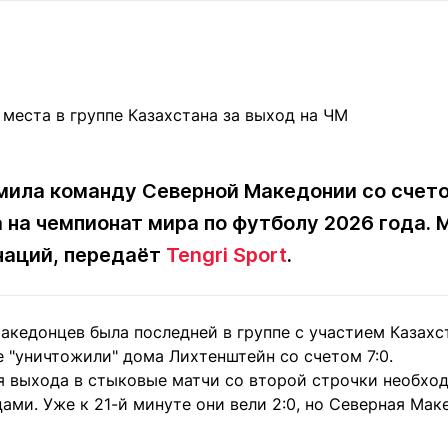
Статьи
округ спорта
Статьи
Полезное
ренды
Блоги
ига
Обзоры
емпионов
Спецпроек
мила команду Северной Македонии со счетом
 на чемпионат мира по футболу 2026 года.
Контакты редакции
Вакансии
Реклама
Пресс-центр
 наций, передаёт
Tengri Sport
.
клама
акедонцев была последней в группе с участием Казахс
+7 (700) 3 888 188
 "уничтожили" дома Лихтенштейн со счетом 7:0.
я выхода в стыковые матчи со второй строчки необхо
ами. Уже к 21-й минуте они вели 2:0, но Северная Мак