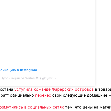
бликацию в Instagram
Публикация от Wales 🏴󠁧󠁢󠁷󠁬󠁳󠁿 (@cymru)
ахстана
уступила команде Фарерских островов
в товар
йрат" официально
перенес
свои следующие домашние м
озмутились в социальных сетях
тем, что цены на матчи