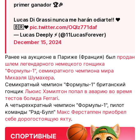
primer ganador 🏆🎉
Lucas Di Grassi nunca me harán odiarte!! ❤️
🇧🇷❤️
pic.twitter.com/OQlz771daf
— Lucas Deeply ⚡ (@11LucasForever)
December 15, 2024
Ранее на аукционе в Париже (Франция) был
продан
шлем легендарного немецкого гонщика
"Формулы-1", семикратного чемпиона мира
Михаэля Шумахера
.
Семикратный чемпион "Формулы-1" британский
гонщик
Льюис Хэмилтон попал в аварию во время
тестов болида Ferrari
.
А четырехкратный чемпион "Формулы-1", пилот
команды "Рэд-Булл"
Макс Ферстаппен приобрел
себе дорогостоящую яхту
.