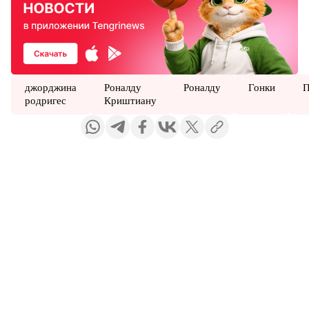
джорджина
Роналду
Роналду
Гонки
П
родригес
Криштиану