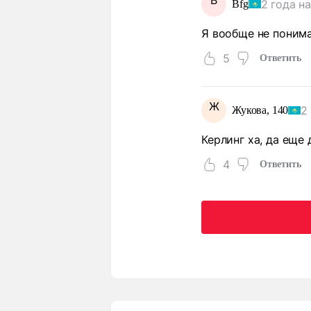
B
2 года н
Bfg
Я вообще не понима
5
Ответить
Ж
2
Жукова, 140
Керлинг ха, да еще 
4
Ответить