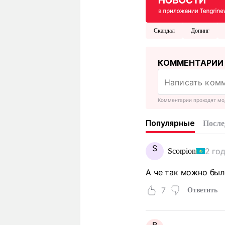
Скандал
Допинг
КОММЕНТАРИИ
Комментарии проходят мо
Популярные
После
S
2 го
Scorpion
А че так можно было
7
Ответить