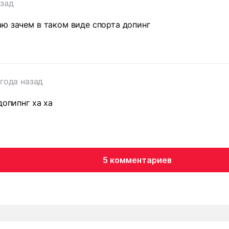
азад
ю зачем в таком виде спорта допинг
 года назад
допипнг ха ха
5 комментариев