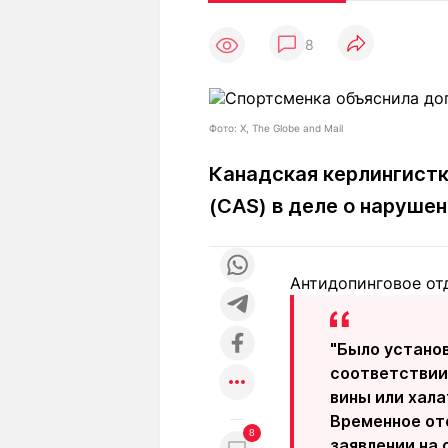
Статьи
Выгодно
В
8
Погода
Полезно
Т
Спецпроекты
Любопытно
Л
ч
Рейтинги
Гороскопы
Фото: X, The Globe and Mail
Рецепты
Канадская керлингист
(CAS) в деле о наруше
О проекте
Антидопинговое от
Редакция
Ре
+7 (777) 001 44 99
"Было устано
соответствии 
вины или хала
Временное отс
8
заявлении на