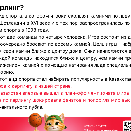
ерлинг?
ид спорта, в котором игроки скользят камнями по льду 
Шотландии в XVI веке и с тех пор распространилась по
 спорта в 1998 году.
ют две команды по четыре человека. Игра состоит из д
оочередно бросают по восемь камней. Цель игры - наб
 свои камни ближе к центру дома. Очки начисляются в
ждой команды находится ближе к центру, чем камни про
вижением камней с помощью натирания льда специаль
торию.
тот вид спорта стал набирать популярность в Казахста
са к керлингу в нашей стране.
азахстан впервые вышел в плей-офф чемпионата мира 
а по керлингу шокировала фанатов и покорила мир выс
ентального кубка.