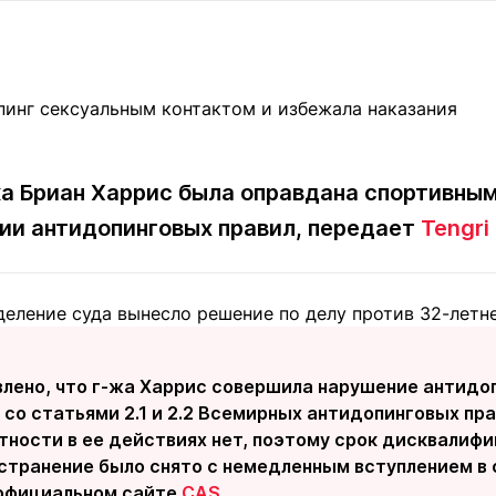
Статьи
округ спорта
Статьи
Полезное
ренды
Блоги
ига
Обзоры
емпионов
Спецпроек
ка Бриан Харрис была оправдана спортивн
нии антидопинговых правил, передает
Tengri
Контакты редакции
Вакансии
Реклама
Пресс-центр
деление суда вынесло решение по делу против 32-летн
клама
+7 (700) 3 888 188
влено, что г-жа Харрис совершила нарушение антидоп
со статьями 2.1 и 2.2 Всемирных антидопинговых пра
тности в ее действиях нет, поэтому срок дисквалифи
транение было снято с немедленным вступлением в си
 официальном сайте
CAS
.