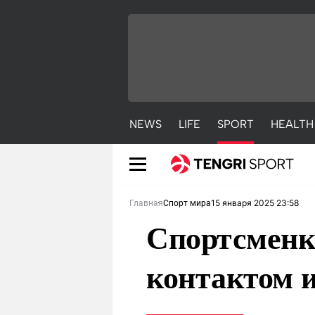
NEWS
LIFE
SPORT
HEALTH
15 января 2025 23:58
Главная
Спорт мира
Спортсменк
контактом и
NEWS
LIFE
S
Новости
Красиво
С