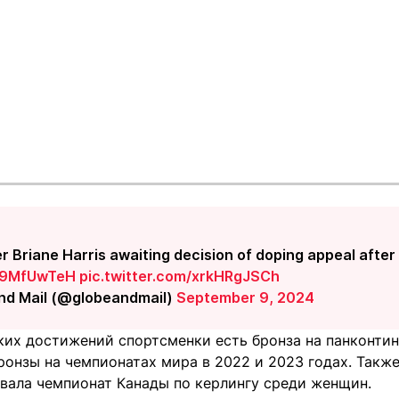
r Briane Harris awaiting decision of doping appeal afte
Ns9MfUwTeH
pic.twitter.com/xrkHRgJSCh
nd Mail (@globeandmail)
September 9, 2024
ких достижений спортсменки есть бронза на панконти
бронзы на чемпионатах мира в 2022 и 2023 годах. Такж
ала чемпионат Канады по керлингу среди женщин.