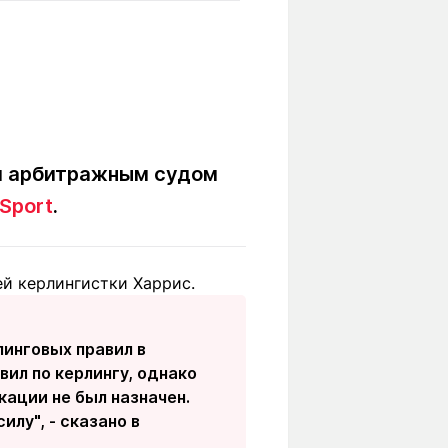
Вокруг света
Образование
Путевые
Учебные
заметки
заведения
Маршруты
ты
Заилийского
Алатау
ым арбитражным судом
 Sport
.
Светлая тема
ей керлингистки Харрис.
Мы в социальных сетях
инговых правил в
вил по керлингу, однако
кации не был назначен.
лу", - сказано в