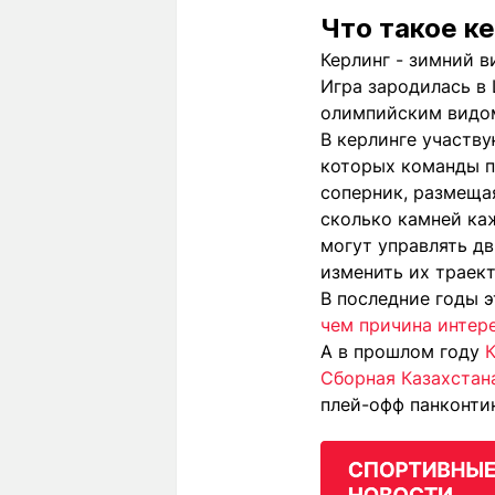
Что такое к
Керлинг - зимний в
Игра зародилась в 
олимпийским видом
В керлинге участву
которых команды п
соперник, размещая
сколько камней ка
могут управлять д
изменить их траек
В последние годы э
чем причина интере
А в прошлом году
К
Сборная Казахстан
плей-офф панконтин