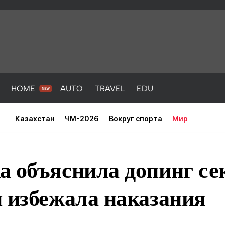
HOME
AUTO
TRAVEL
EDU
Казахстан
ЧМ-2026
Вокруг спорта
Мир
а объяснила допинг с
 избежала наказания
PORT
HEALTH
HOME
AUTO
Новости
порт
Новости
Новости