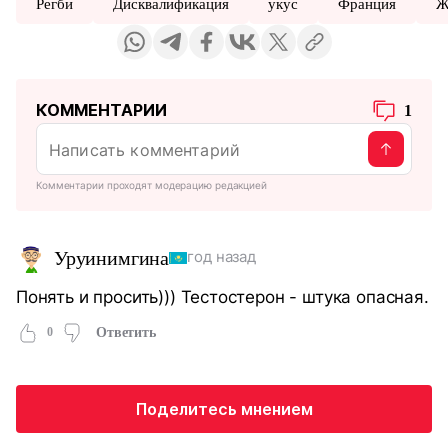
Регби
Дисквалификация
укус
Франция
Ж
КОММЕНТАРИИ
1
Комментарии проходят модерацию редакцией
Уруинимгина
год назад
Понять и просить))) Тестостерон - штука опасная.
0
Ответить
Поделитесь мнением