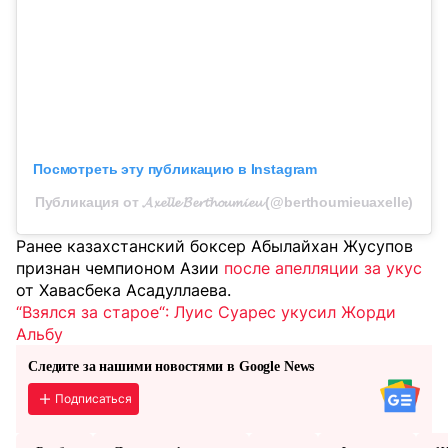
Посмотреть эту публикацию в Instagram
Публикация от 𝓐𝔁𝓮𝓵𝓵𝓮 𝓑𝓮𝓻𝓽𝓱𝓸𝓾𝓶𝓲𝓮𝓾 (@berthoumieuaxelle)
Ранее казахстанский боксер Абылайхан Жусупов
признан чемпионом Азии
после апелляции за укус
от Хавасбека Асадуллаева.
“Взялся за старое“: Луис Суарес укусил Жорди
Альбу
Следите за нашими новостями в Google News
Подписаться