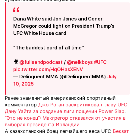
Dana White said Jon Jones and Conor
McGregor could fight on President Trump’s
UFC White House card
“The baddest card of all time.”
🎥
@fullsendpodcast
/
@nelkboys
#UFC
pic.twitter.com/HqOHasXENV
— Delinquent MMA (@DelinquentMMA)
July
10, 2025
Ранее знаменитый американский спортивный
комментатор
Джо Роган раскритиковал главу UFC
Дану Уайта за создание лиги пощечин Power Slap
.
“Это не конец“: Макгрегор отказался от участия в
выборах президента Ирландии
А казахстанский боец легчайшего веса UFC
Бекзат