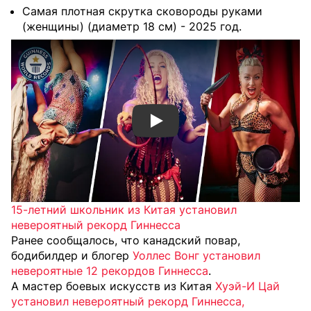
Самая плотная скрутка сковороды руками
(женщины) (диаметр 18 см) - 2025 год.
Смотреть видео YouTube
15-летний школьник из Китая установил
невероятный рекорд Гиннесса
Ранее сообщалось, что канадский повар,
бодибилдер и блогер
Уоллес Вонг установил
невероятные 12 рекордов Гиннесса
.
А мастер боевых искусств из Китая
Хуэй-И Цай
установил невероятный рекорд Гиннесса,