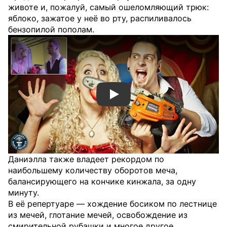
животе и, пожалуй, самый ошеломляющий трюк:
яблоко, зажатое у неё во рту, распиливалось
бензопилой пополам.
Смотреть видео YouTube
Даниэлла также владеет рекордом по
наибольшему количеству оборотов меча,
балансирующего на кончике кинжала, за одну
минуту.
В её репертуаре — хождение босиком по лестнице
из мечей, глотание мечей, освобождение из
смирительной рубашки и многое другое.