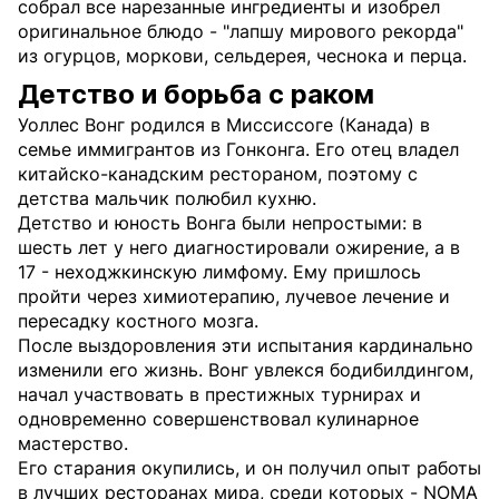
собрал все нарезанные ингредиенты и изобрел
оригинальное блюдо - "лапшу мирового рекорда"
из огурцов, моркови, сельдерея, чеснока и перца.
Детство и борьба с раком
Уоллес Вонг родился в Миссиссоге (Канада) в
семье иммигрантов из Гонконга. Его отец владел
китайско-канадским рестораном, поэтому с
детства мальчик полюбил кухню.
Детство и юность Вонга были непростыми: в
шесть лет у него диагностировали ожирение, а в
17 - неходжкинскую лимфому. Ему пришлось
пройти через химиотерапию, лучевое лечение и
пересадку костного мозга.
После выздоровления эти испытания кардинально
изменили его жизнь. Вонг увлекся бодибилдингом,
начал участвовать в престижных турнирах и
одновременно совершенствовал кулинарное
мастерство.
Его старания окупились, и он получил опыт работы
в лучших ресторанах мира, среди которых - NOMA