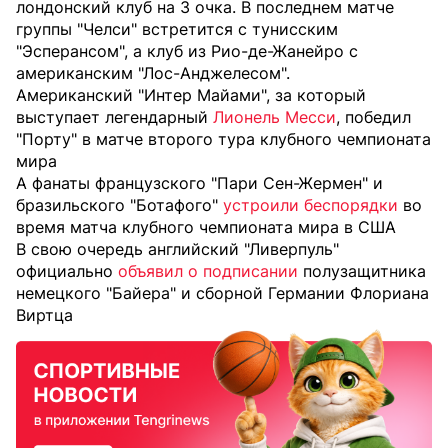
лондонский клуб на 3 очка. В последнем матче
группы "Челси" встретится с тунисским
"Эсперансом", а клуб из Рио-де-Жанейро с
американским "Лос-Анджелесом".
Американский "Интер Майами", за который
выступает легендарный
Лионель Месси
, победил
"Порту" в матче второго тура клубного чемпионата
мира
А фанаты французского "Пари Сен-Жермен" и
бразильского "Ботафого"
устроили беспорядки
во
время матча клубного чемпионата мира в США
В свою очередь английский "Ливерпуль"
официально
объявил о подписании
полузащитника
немецкого "Байера" и сборной Германии Флориана
Виртца