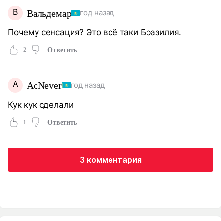
В
Вальдемар
год назад
Почему сенсация? Это всё таки Бразилия.
2
Ответить
A
AcNever
год назад
Кук кук сделали
1
Ответить
3 комментария