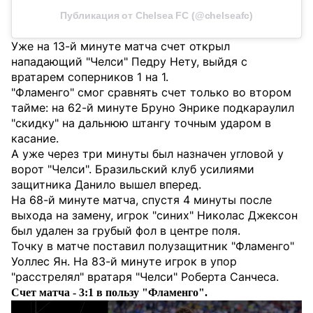
Публикация от Chelsea FC (@chelseafc)
Уже на 13-й минуте матча счет открыл
нападающий "Челси" Педру Нету, выйдя с
вратарем соперников 1 на 1.
"Фламенго" смог сравнять счет только во втором
тайме: на 62-й минуте Бруно Энрике подкараулил
"скидку" на дальнюю штангу точным ударом в
касание.
А уже через три минуты был назначен угловой у
ворот "Челси". Бразильский клуб усилиями
защитника Данило вышел вперед.
На 68-й минуте матча, спустя 4 минуты после
выхода на замену, игрок "синих" Николас Джексон
был удален за грубый фол в центре поля.
Точку в матче поставил полузащитник "Фламенго"
Уоллес Ян. На 83-й минуте игрок в упор
"расстрелял" вратаря "Челси" Роберта Санчеса.
Счет матча - 3:1 в пользу "Фламенго".