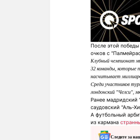
После этой победы
очков с "Палмейра
Клубный чемпионат ми
32 команды, которые п
насчитывает миллиард
Среди участников турн
лондонский "Челси", м
Ранее мадридский 
саудовский "Аль-Хи
А футбольный арби
из кармана
странн
Следите за на