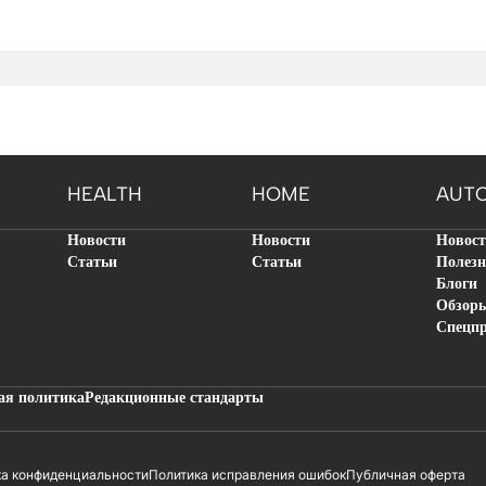
HEALTH
HOME
AUT
Новости
Новости
Новос
Статьи
Статьи
Полезн
Блоги
Обзор
Спецп
ая политика
Редакционные стандарты
ка конфиденциальности
Политика исправления ошибок
Публичная оферта