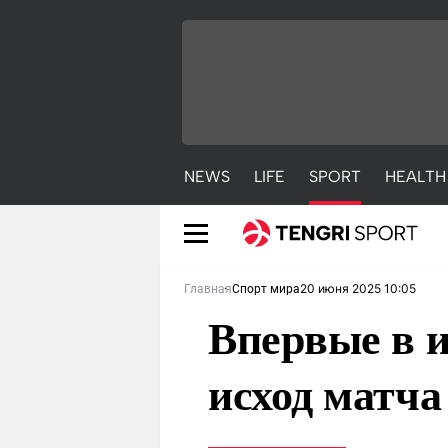
NEWS
LIFE
SPORT
HEALTH
20 июня 2025 10:05
Главная
Спорт мира
Впервые в и
исход матча
NEWS
LIFE
S
Новости
Красиво
С