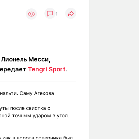
Вокруг света
Образование
1
Путевые
Учебные
заметки
заведения
Маршруты
ты
Заилийского
Алатау
 Лионель Месси,
 передает
Tengri Sport
.
Светлая тема
енальти. Саму Агехова
Мы в социальных сетях
уты после свистка о
ной точным ударом в угол.
о как в ворота соперника был