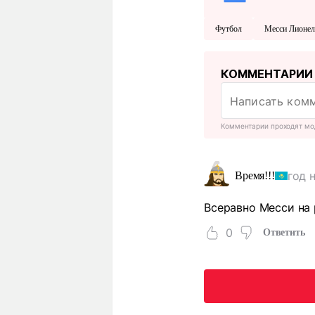
Футбол
Месси Лионел
КОММЕНТАРИИ
Комментарии проходят мо
год 
Время!!!
Всеравно Месси на 
0
Ответить