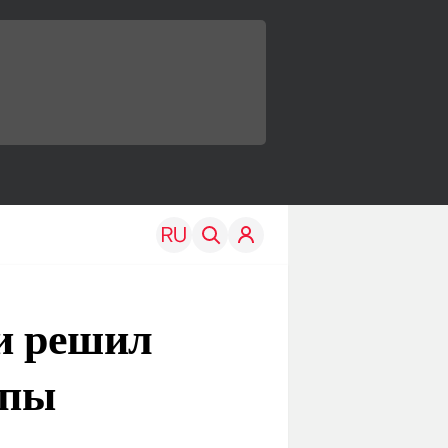
си решил
опы
TRAVEL
EDU
Моя страна
Новости