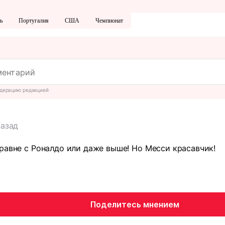
ь
Португалия
США
Чемпионат
дерацию редакцией
назад
равне с Роналдо или даже выше! Но Месси красавчик!
Поделитесь мнением