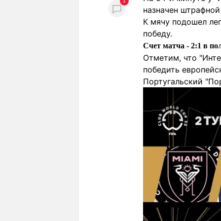
1
назначен штрафной 
К мячу подошел ле
победу.
Счет матча - 2:1 в п
Отметим, что "Инт
победить европейс
Португальский "По