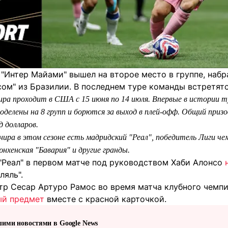
 "Интер Майами" вышел на второе место в группе, наб
сом" из Бразилии. В последнем туре команды встретят
ра проходит в США с 15 июня по 14 июля. Впервые в истории 
оделены на 8 групп и борются за выход в плей-офф. Общий призо
 долларов.
ира в этом сезоне есть мадридский "Реал", победитель Лиги ч
юнхенская "Бавария" и другие гранды.
"Реал" в первом матче под руководством Хаби Алонсо
ляль".
тр Сесар Артуро Рамос во время матча клубного чемп
ый предмет
вместе с красной карточкой.
шими новостями в Google News