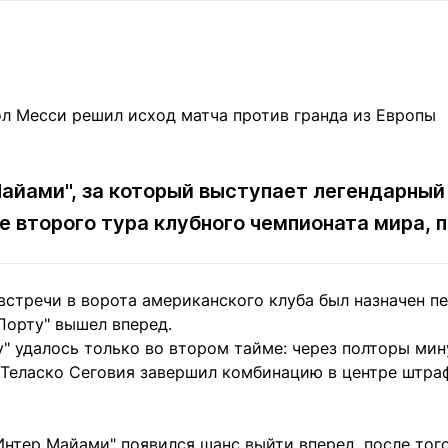
Статьи
округ спорта
Статьи
Полезное
ренды
Блоги
ига
Обзоры
емпионов
Спецпроек
айами", за который выступает легендарный
че второго тура клубного чемпионата мира,
Контакты редакции
Вакансии
Реклама
Пресс-центр
встречи в ворота американского клуба был назначен п
клама
"Порту" вышел вперед.
+7 (700) 3 888 188
" удалось только во втором тайме: через полторы мин
Теласко Сеговия завершил комбинацию в центре штраф
Интер Майами" появился шанс выйти вперед, после тог