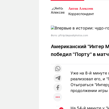
Статьи
Выгодно
В
Антон Алексеев
Погода
Полезно
Т
Корреспондент
Спецпроекты
Любопытно
Л
ч
Рейтинги
Гороскопы
Рецепты
Фото: pftrip/depositphotos.com
Американский "Интер М
победил "Порту" в мат
О проекте
Уже на 8-й минуте 
Редакция
Ре
реализовал его, и 
+7 (777) 001 44 99
Отыграться "Интеру
продолжении игры 
На 54-й минуте у "