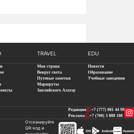
O
TRAVEL
EDU
ти
Моя страна
Новости
ое
Вокруг света
Образование
Путевые заметки
Учебные заведения
ы
Маршруты
роекты
Заилийского Алатау
Редакция
+7 (777) 001 44 99
Реклама
+7 (700) 3 888 188
Отсканируйте
QR-код и
скачивайте