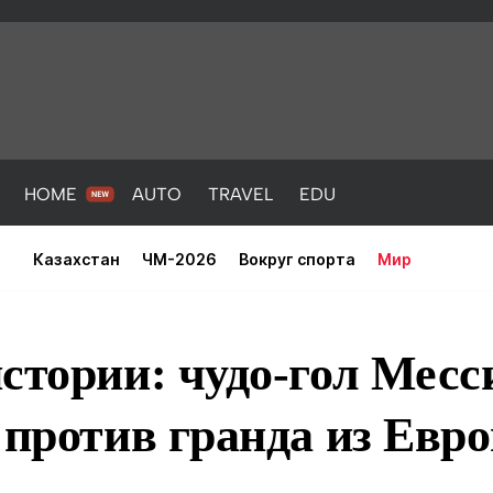
HOME
AUTO
TRAVEL
EDU
Казахстан
ЧМ-2026
Вокруг спорта
Мир
стории: чудо-гол Мес
 против гранда из Евр
PORT
HEALTH
HOME
AUTO
Новости
порт
Новости
Новости