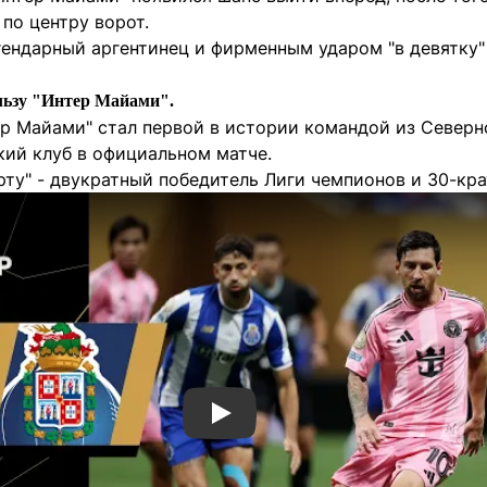
по центру ворот.
гендарный аргентинец и фирменным ударом "в девятку"
ользу "Интер Майами".
ер Майами" стал первой в истории командой из Северн
кий клуб в официальном матче.
рту" - двукратный победитель Лиги чемпионов и 30-кр
Смотреть видео YouTube