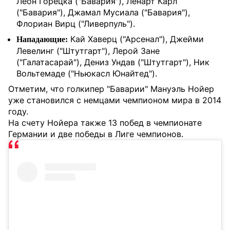
Леон Горецка ("Бавария"), Ленарт Карл
("Бавария"), Джамал Мусиала ("Бавария"),
Флориан Вирц ("Ливерпуль").
Кай Хаверц ("Арсенал"), Джейми
Нападающие:
Левелинг ("Штутгарт"), Лерой Зане
("Галатасарай"), Дениз Ундав ("Штутгарт"), Ник
Вольтемаде ("Ньюкасл Юнайтед").
Отметим, что голкипер "Баварии" Мануэль Нойер
уже становился с немцами чемпионом мира в 2014
году.
На счету Нойера также 13 побед в чемпионате
Германии и две победы в Лиге чемпионов.