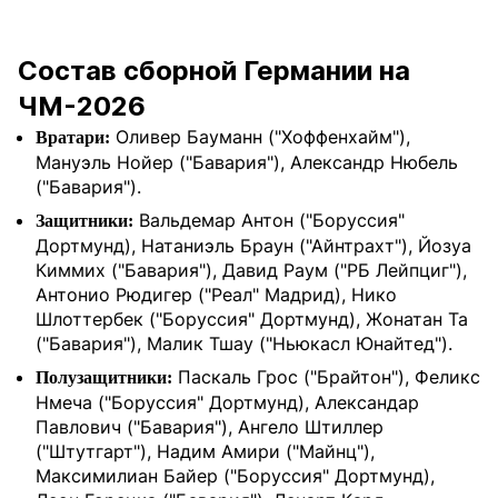
Состав сборной Германии на
ЧМ-2026
Оливер Бауманн ("Хоффенхайм"),
Вратари:
Мануэль Нойер ("Бавария"), Александр Нюбель
("Бавария").
Вальдемар Антон ("Боруссия"
Защитники:
Дортмунд), Натаниэль Браун ("Айнтрахт"), Йозуа
Киммих ("Бавария"), Давид Раум ("РБ Лейпциг"),
Антонио Рюдигер ("Реал" Мадрид), Нико
Шлоттербек ("Боруссия" Дортмунд), Жонатан Та
("Бавария"), Малик Тшау ("Ньюкасл Юнайтед").
Паскаль Грос ("Брайтон"), Феликс
Полузащитники:
Нмеча ("Боруссия" Дортмунд), Александар
Павлович ("Бавария"), Ангело Штиллер
("Штутгарт"), Надим Амири ("Майнц"),
Максимилиан Байер ("Боруссия" Дортмунд),