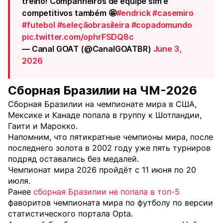
treino! Companheiros de equipe sim e
competitivos também 🤩
#endrick
#casemiro
#futebol
#seleçãobrasileira
#copadomundo
pic.twitter.com/ophrFSDQ8c
— Canal GOAT (@CanalGOATBR)
June 3,
2026
Сборная Бразилии на ЧМ-2026
Сборная Бразилии на чемпионате мира в США,
Мексике и Канаде попала в группу к Шотландии,
Гаити и Марокко.
Напомним, что пятикратные чемпионы мира, после
последнего золота в 2002 году уже пять турниров
подряд оставались без медалей.
Чемпионат мира 2026 пройдёт с 11 июня по 20
июля.
Ранее
сборная Бразилии не попала в топ-5
фаворитов чемпионата мира по футболу по версии
статистического портала Opta.