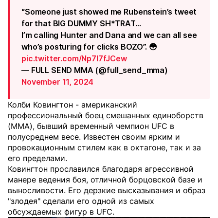
“Someone just showed me Rubenstein’s tweet
for that BIG DUMMY SH*TRAT…
I’m calling Hunter and Dana and we can all see
who’s posturing for clicks BOZO”. 😳
pic.twitter.com/Np7l7fJCew
— FULL SEND MMA (@full_send_mma)
November 11, 2024
Колби Ковингтон - американский
профессиональный боец смешанных единоборств
(MMA), бывший временный чемпион UFC в
полусреднем весе. Известен своим ярким и
провокационным стилем как в октагоне, так и за
его пределами.
Ковингтон прославился благодаря агрессивной
манере ведения боя, отличной борцовской базе и
выносливости. Его дерзкие высказывания и образ
"злодея" сделали его одной из самых
обсуждаемых фигур в UFC.