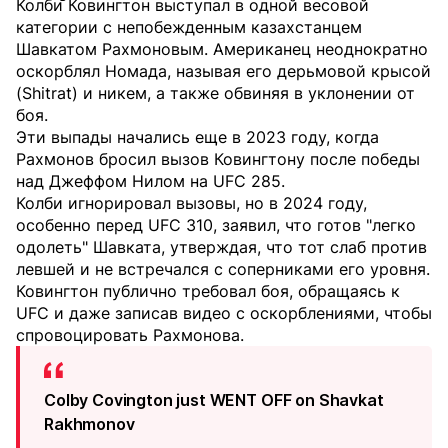
Колби Ковингтон выступал в одной весовой
категории с непобежденным казахстанцем
Шавкатом Рахмоновым. Американец неоднократно
оскорблял Номада, называя его дерьмовой крысой
(Shitrat) и никем, а также обвиняя в уклонении от
боя.
Эти выпады начались еще в 2023 году, когда
Рахмонов бросил вызов Ковингтону после победы
над Джеффом Нилом на UFC 285.
Колби игнорировал вызовы, но в 2024 году,
особенно перед UFC 310, заявил, что готов "легко
одолеть" Шавката, утверждая, что тот слаб против
левшей и не встречался с соперниками его уровня.
Ковингтон публично требовал боя, обращаясь к
UFC и даже записав видео с оскорблениями, чтобы
спровоцировать Рахмонова.
Colby Covington just WENT OFF on Shavkat
Rakhmonov