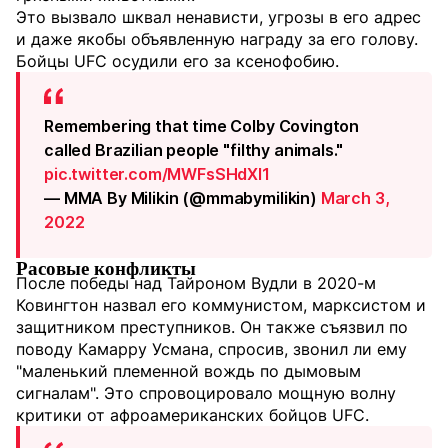
Это вызвало шквал ненависти, угрозы в его адрес
и даже якобы объявленную награду за его голову.
Бойцы UFC осудили его за ксенофобию.
Remembering that time Colby Covington
called Brazilian people "filthy animals."
pic.twitter.com/MWFsSHdXI1
— MMA By Milikin (@mmabymilikin)
March 3,
2022
Расовые конфликты
После победы над Тайроном Вудли в 2020-м
Ковингтон назвал его коммунистом, марксистом и
защитником преступников. Он также съязвил по
поводу Камарру Усмана, спросив, звонил ли ему
"маленький племенной вождь по дымовым
сигналам". Это спровоцировало мощную волну
критики от афроамериканских бойцов UFC.