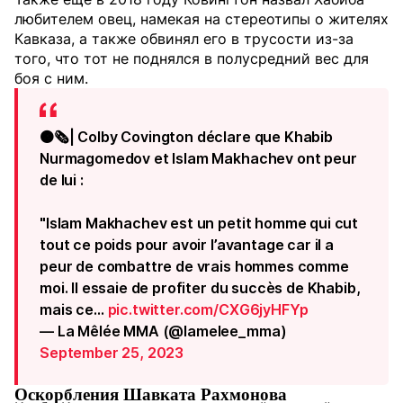
любителем овец, намекая на стереотипы о жителях
Кавказа, а также обвинял его в трусости из-за
того, что тот не поднялся в полусредний вес для
боя с ним.
🟠🗞️| Colby Covington déclare que Khabib
Nurmagomedov et Islam Makhachev ont peur
de lui :
"Islam Makhachev est un petit homme qui cut
tout ce poids pour avoir l’avantage car il a
peur de combattre de vrais hommes comme
moi. Il essaie de profiter du succès de Khabib,
mais ce…
pic.twitter.com/CXG6jyHFYp
— La Mêlée MMA (@lamelee_mma)
September 25, 2023
Оскорбления Шавката Рахмонова