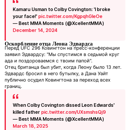
Kamaru Usman to Colby Covington: 'I broke
your face!'
pic.twitter.com/KgpqhGleOe
— Best MMA Moments (@XcellentMMA)
December 14, 2024
Оскорбление отца Леона Эдвардса
Перед UFC 296 Ковингтон на пресс-конференции
заявил Эдвардсу: "Мы спустимся в седьмой круг
ада и поздороваемся с твоим папой".
Отец британца был убит, когда Леону было 13 лет.
Эдвардс бросил в него бутылку, а Дана Уайт
публично осудил Ковингтона за переход всех
границ.
When Colby Covington dissed Leon Edwards'
killed father
pic.twitter.com/UXsmshsQj9
— Best MMA Moments (@XcellentMMA)
March 18, 2025