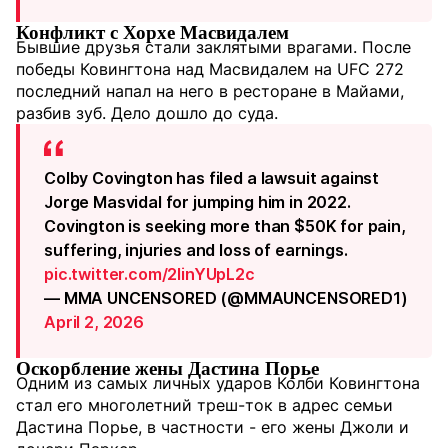
Конфликт с Хорхе Масвидалем
Бывшие друзья стали заклятыми врагами. После
победы Ковингтона над Масвидалем на UFC 272
последний напал на него в ресторане в Майами,
разбив зуб. Дело дошло до суда.
Colby Covington has filed a lawsuit against
Jorge Masvidal for jumping him in 2022.
Covington is seeking more than $50K for pain,
suffering, injuries and loss of earnings.
pic.twitter.com/2linYUpL2c
— MMA UNCENSORED (@MMAUNCENSORED1)
April 2, 2026
Оскорбление жены Дастина Порье
Одним из самых личных ударов Колби Ковингтона
стал его многолетний треш-ток в адрес семьи
Дастина Порье, в частности - его жены Джоли и