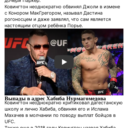
дочери Паркер.
Ковингтон неоднократно обвинял Джоли в измене
с Конором МакГрегором, называл Дастина
рогоносцем и даже заявлял, что сам является
настоящим отцом ребёнка Порье.
Смотреть видео YouTube
Выпады в адрес Хабиба Нурмагомедова
Ковингтон неоднократно критиковал дагестанскую
школу и лично Хабиба, обвиняя его и Ислама
Махачев в молчании по поводу выплат бойцов в
UFC.
Также еще в 2018 году Ковингтон назвал Хабиба