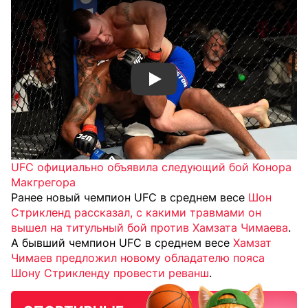
Смотреть видео YouTube
UFC официально объявила следующий бой Конора
Макгрегора
Ранее новый чемпион UFC в среднем весе
Шон
Стрикленд рассказал, с какими травмами он
вышел на титульный бой против Хамзата Чимаева
.
А бывший чемпион UFC в среднем весе
Хамзат
Чимаев предложил новому обладателю пояса
Шону Стрикленду провести реванш
.