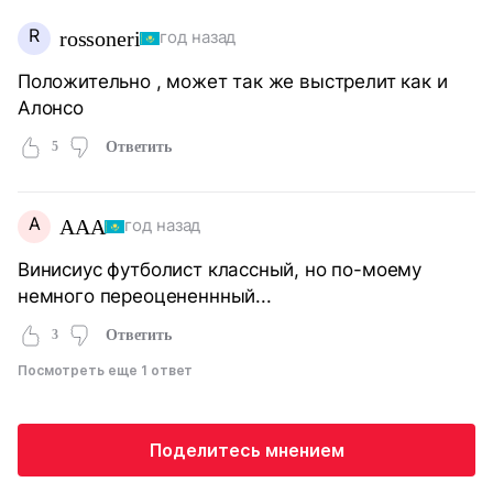
R
rossoneri
год назад
Положительно , может так же выстрелит как и
Алонсо
5
Ответить
A
AAA
год назад
Винисиус футболист классный, но по-моему
немного переоцененнный...
3
Ответить
Посмотреть еще 1 ответ
Поделитесь мнением