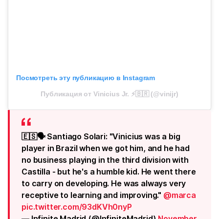
Посмотреть эту публикацию в Instagram
Публикация от Vinicius Jr. ⚡️🇧🇷 (@vinijr)
🇪🇸🗣️ Santiago Solari: "Vinicius was a big
player in Brazil when we got him, and he had
no business playing in the third division with
Castilla - but he's a humble kid. He went there
to carry on developing. He was always very
receptive to learning and improving."
@marca
pic.twitter.com/93dKVh0nyP
— Infinite Madrid (@InfiniteMadrid)
November