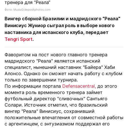
Фото: Musiu0/depositphotos.com
Вингер сборной Бразилии и мадридского "Реала"
Винисиус Жуниор сыграл роль в выборе нового
наставника для испанского клуба, передает
Tengri Sport
.
Фаворитом на пост нового главного тренера
мадридского "Реала" является испанский
специалист, нынешний наставник "Байера" Хаби
Алонсо. Однако он сможет начать работу с клубом
только по завершении турнира.
По информации портала
Defensacentral,
до этого
момента роль временного тренера займет
футбольный директор "сливочных" Сантьяго
Солари. Источник отметил, что бразильский
вингер "Реала" Винисиус, сохранивший
положительные впечатления от совместной работы
с аргентинцем, с энтузиазмом поддержал его