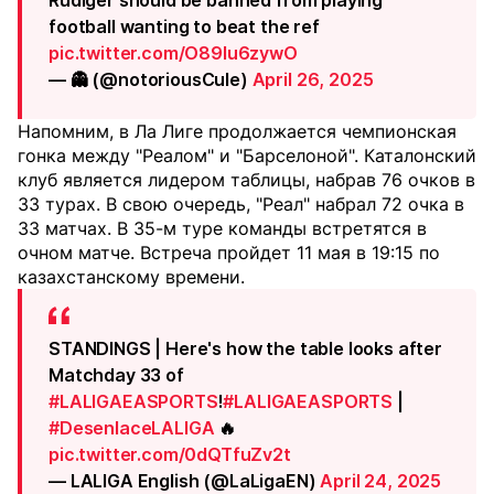
Rudiger should be banned from playing
football wanting to beat the ref
pic.twitter.com/O89Iu6zywO
— 👻 (@notoriousCule)
April 26, 2025
Напомним, в Ла Лиге продолжается чемпионская
гонка между "Реалом" и "Барселоной". Каталонский
клуб является лидером таблицы, набрав 76 очков в
33 турах. В свою очередь, "Реал" набрал 72 очка в
33 матчах. В 35-м туре команды встретятся в
очном матче. Встреча пройдет 11 мая в 19:15 по
казахстанскому времени.
STANDINGS | Here's how the table looks after
Matchday 33 of
#LALIGAEASPORTS
!
#LALIGAEASPORTS
|
#DesenlaceLALIGA
🔥
pic.twitter.com/0dQTfuZv2t
— LALIGA English (@LaLigaEN)
April 24, 2025