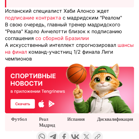
Испанский специалист Хаби Алонсо ждет
подписание контракта
с мадридским "Реалом"
В свою очередь, главный тренер мадридского
"Реала" Карло Анчелотти близок к подписанию
соглашения
со сборной Бразилии
А искусственный интеллект спрогнозировал
шансы
на финал
команд-участниц 1/2 финала Лиги
чемпионов
Футбол
Реал
Испания
Дисквалификация
Мадрид