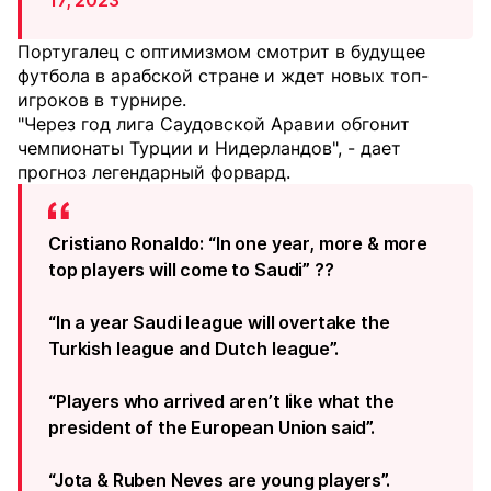
17, 2023
Португалец с оптимизмом смотрит в будущее
футбола в арабской стране и ждет новых топ-
игроков в турнире.
"Через год лига Саудовской Аравии обгонит
чемпионаты Турции и Нидерландов", - дает
прогноз легендарный форвард.
Cristiano Ronaldo: “In one year, more & more
top players will come to Saudi” ??
“In a year Saudi league will overtake the
Turkish league and Dutch league”.
“Players who arrived aren’t like what the
president of the European Union said”.
“Jota & Ruben Neves are young players”.