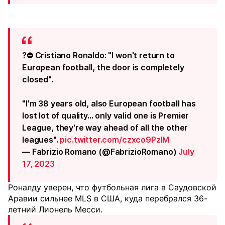
?⛔️ Cristiano Ronaldo: "I won't return to
European football, the door is completely
closed".
"I'm 38 years old, also European football has
lost lot of quality... only valid one is Premier
League, they're way ahead of all the other
leagues".
pic.twitter.com/czxco9PzlM
— Fabrizio Romano (@FabrizioRomano)
July
17, 2023
Роналду уверен, что футбольная лига в Саудовской
Аравии сильнее MLS в США, куда перебрался 36-
летний Лионель Месси.