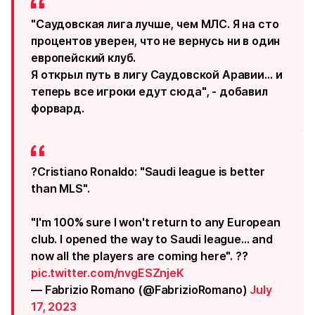
"Саудовская лига лучше, чем МЛС. Я на сто
процентов уверен, что не вернусь ни в один
европейский клуб.
Я открыл путь в лигу Саудовской Аравии… и
теперь все игроки едут сюда", - добавил
форвард.
?Cristiano Ronaldo: "Saudi league is better
than MLS".
"I'm 100% sure I won't return to any European
club. I opened the way to Saudi league... and
now all the players are coming here". ??
pic.twitter.com/nvgESZnjeK
— Fabrizio Romano (@FabrizioRomano)
July
17, 2023