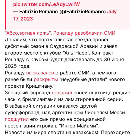
pic.twitter.com/LeAdyUwliW
— Fabrizio Romano (@FabrizioRomano)
July
17, 2023
"Абсолютная ложь". Роналду разоблачил СМИ
Добавим, что португальская звезда провел
дебютный сезон в Саудовской Аравии и занял
второе место с клубом "Аль-Наср". Контракт
Роналду с клубом будет действовать до 30 июня
2025 года.
Роналду
высказался
о работе СМИ, а немного
ранее были
раскрыты
"неудобные детали"
нового
проекта Криштиану.
Звездный форвард
подарил
своей спутнице редкие
часы с бриллиантами из лимитированной серии.
В забавной ситуации оказался другой
суперфорвард: над аргентинцем Лионелем Месси
подшутил
его сын прямо на официальной
презентации игрока в "Интер Майами".
Новости из мира спорта на казахском: Переходите