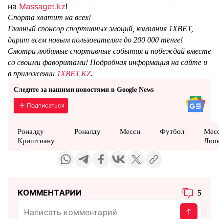
на
Massaget.kz
!
Спорта хватит на всех!
Главный спонсор спортивных эмоций, компания 1XBET,
дарит всем новым пользователям до 200 000 тенге!
Смотри любимые спортивные события и побеждай вместе
со своими фаворитами! Подробная информация на сайте и
в приложении
1XBET.KZ
.
Следите за нашими новостями в Google News
Подписаться
Роналду
Роналду
Месси
Футбол
Мес
Криштиану
Лио
КОММЕНТАРИИ
5