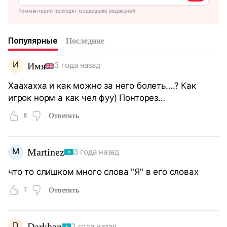
Комментарии проходят модерацию редакцией
Популярные
Последние
И
Имя
3 года назад
Хаахахха и как можно за него болеть….? Как
игрок норм а как чел фуу) Понторез…
8
Ответить
M
Martinez
3 года назад
что то слишком много слова "Я" в его словах
7
Ответить
D
Darkhan
3 года назад