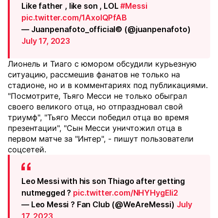
Like father , like son , LOL
#Messi
pic.twitter.com/1AxoIQPfAB
— Juanpenafoto_official© (@juanpenafoto)
July 17, 2023
Лионель и Тиаго с юмором обсудили курьезную
ситуацию, рассмешив фанатов не только на
стадионе, но и в комментариях под публикациями.
"Посмотрите, Тьяго Месси не только обыграл
своего великого отца, но отпраздновал свой
триумф", "Тьяго Месси победил отца во время
презентации", "Сын Месси уничтожил отца в
первом матче за "Интер", - пишут пользователи
соцсетей.
Leo Messi with his son Thiago after getting
nutmegged ?
pic.twitter.com/NHYHygEIi2
— Leo Messi ? Fan Club (@WeAreMessi)
July
17, 2023