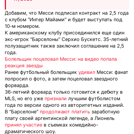
Добавим, что Месси подписал контракт на 2,5 года
с клубом "Интер Майами" и будет выступать под
10-м номером.
К американскому клубу присоединился еще один
экс-игрок "Барселоны" Серхио Бускетс. 35-летний
полузащитник также заключил соглашение на 2,5
года.
Болельщик поцеловал Месси: на видео попала
реакция звезды
Ранее футбольный болельщик
удивил
Месси: фанат
попросил о фото, а затем поцеловал звездного
форварда.
36-летний форвард только готовится к дебюту в
MLS, но его уже
признали
лучшим футболистом
года по версии одного из авторитетных изданий.
В "Барселоне"
продолжают платить
заработную
плату своей аргентинской легенде, а Лионель
принял участие
в съемках комедийно-
драматического шоу.