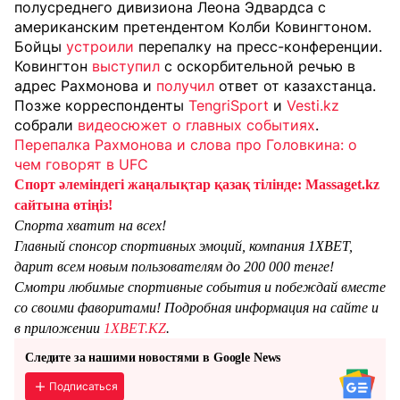
полусреднего дивизиона Леона Эдвардса с
американским претендентом Колби Ковингтоном.
Бойцы
устроили
перепалку на пресс-конференции.
Ковингтон
выступил
с оскорбительной речью в
адрес Рахмонова и
получил
ответ от казахстанца.
Позже корреспонденты
TengriSport
и
Vesti.kz
собрали
видеосюжет о главных событиях
.
Перепалка Рахмонова и слова про Головкина: о
чем говорят в UFC
Спорт әлеміндегі жаңалықтар қазақ тілінде: Massaget.kz
сайтына өтіңіз!
Спорта хватит на всех!
Главный спонсор спортивных эмоций, компания 1XBET,
дарит всем новым пользователям до 200 000 тенге!
Смотри любимые спортивные события и побеждай вместе
со своими фаворитами! Подробная информация на сайте и
в приложении
1XBET.KZ
.
Следите за нашими новостями в Google News
Подписаться