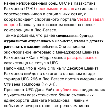
Ранее непобежденный боец UFC из Казахстана
Рахмонов (17-0)
прокомментировал
активность
соотечественников в социальных сетях, а
корреспондент спортивного портала
Vesti.kz
задал
вопрос
Шавкату на казахском языке на пресс-
конференции в Лас-Вегасе.
Также добавим, что ранее
специальная бригада
журналистов
отправилась в Лас-Вегас, чтобы в деталях
Они записали
рассказать о важном событии.
эксклюзивное интервью с менеджером Шавката
Рахмонова - Саят Абдрахманов
раскрыл шансы
казахстанца на титул в UFC.
Напомним, что в ночь с 16 на 17 декабря Шавкат
Рахмонов выйдет в октагон в основном карде
турнира UFC 296 в Лас-Вегасе против американца
Стивена Томпсона (17-6-1).
Президент UFC Дана Уайт
опубликовал
видеоролик
с участием казахстанского бойца смешанных
единоборств Шавката Рахмонова. Главным
событием вечера станет встреча чемпиона