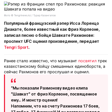
Фото ©️ Tengrinews.kz / Турар Казангапов
Популярный французский рэпер Исса Лоренцо
Диакате, более известный как Фриз Корлеоне,
записал песню о бойце Шавкате Рахмонове:
проспект UFC оценил произведение, передает
Tengri Sport
.
Ранее стало известно, что музыкант
посвятил
трек
казахстанскому бойцу смешанных единоборств, а
сейчас Рахмонов его прослушал и оценил.
"Мы показали Рахмонову видео клипа
"Шавкат" от Фриз Корлеоне, посвященное
ему... И монстр оценил!
Напомним, что на счету Рахмонова 17 боев,