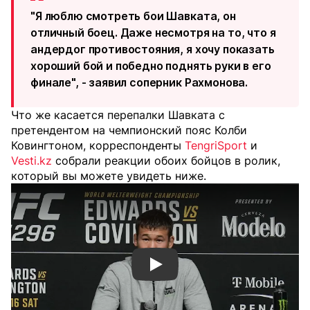
"Я люблю смотреть бои Шавката, он
отличный боец. Даже несмотря на то, что я
андердог противостояния, я хочу показать
хороший бой и победно поднять руки в его
финале",
-
заявил соперник Рахмонова.
Что же касается перепалки Шавката с
претендентом на чемпионский пояс Колби
Ковингтоном, корреспонденты
TengriSport
и
Vesti.kz
собрали реакции обоих бойцов в ролик,
который вы можете увидеть ниже.
Смотреть видео YouTube