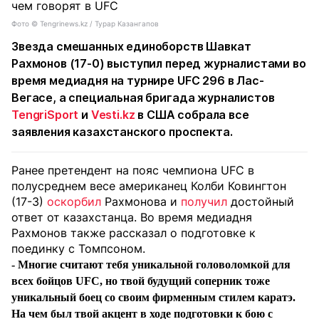
Фото ©️ Tengrinews.kz / Турар Казангапов
Звезда смешанных единоборств Шавкат
Рахмонов (17-0) выступил перед журналистами во
время медиадня на турнире UFC 296 в Лас-
Вегасе, а специальная бригада журналистов
TengriSport
и
Vesti.kz
в США собрала все
заявления казахстанского проспекта.
Ранее претендент на пояс чемпиона UFC в
полусреднем весе американец Колби Ковингтон
(17-3)
оскорбил
Рахмонова и
получил
достойный
ответ от казахстанца. Во время медиадня
Рахмонов также рассказал о подготовке к
поединку с Томпсоном.
- Многие считают тебя уникальной головоломкой для
всех бойцов UFC, но твой будущий соперник тоже
уникальный боец со своим фирменным стилем каратэ.
На чем был твой акцент в ходе подготовки к бою с