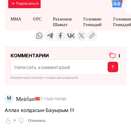
Подписаться
MMA
UFC
Рахмонов
Головкин
Головки
Шавкат
Геннадий
Геннади
КОММЕНТАРИИ
1
Комментарии проходят модерацию редакцией
M
Meirlan
3 года назад
Аллах колдасын Бауырым !!!
0
Ответить