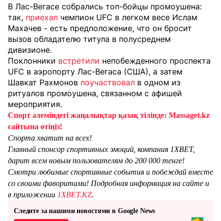
В Лас-Вегасе собрались топ-бойцы промоушена:
так,
приехал
чемпион UFC в легком весе Ислам
Махачев - есть предположение, что он бросит
вызов обладателю титула в полусреднем
дивизионе.
Поклонники
встретили
непобежденного проспекта
UFC в аэропорту Лас-Вегаса (США), а затем
Шавкат Рахмонов
поучаствовал
в одном из
ритуалов промоушена, связанном с афишей
мероприятия.
Спорт әлеміндегі жаңалықтар қазақ тілінде: Massaget.kz
сайтына өтіңіз!
Спорта хватит на всех!
Главный спонсор спортивных эмоций, компания 1XBET,
дарит всем новым пользователям до 200 000 тенге!
Смотри любимые спортивные события и побеждай вместе
со своими фаворитами! Подробная информация на сайте и
в приложении
1XBET.KZ
.
Следите за нашими новостями в Google News