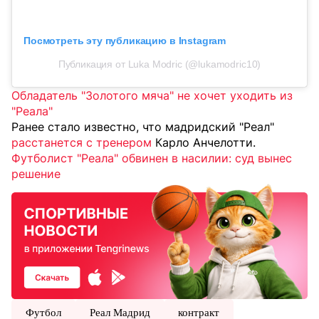
Посмотреть эту публикацию в Instagram
Публикация от Luka Modric (@lukamodric10)
Обладатель "Золотого мяча" не хочет уходить из
"Реала"
Ранее стало известно, что мадридский "Реал"
расстанется с тренером
Карло Анчелотти.
Футболист "Реала" обвинен в насилии: суд вынес
решение
Футбол
Реал Мадрид
контракт